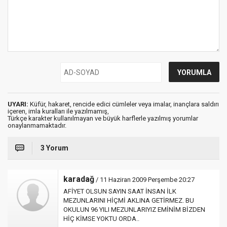
UYARI:
Küfür, hakaret, rencide edici cümleler veya imalar, inançlara saldırı
içeren, imla kuralları ile yazılmamış,
Türkçe karakter kullanılmayan ve büyük harflerle yazılmış yorumlar
onaylanmamaktadır.
3 Yorum
karadağ
/ 11 Haziran 2009 Perşembe 20:27
AFİYET OLSUN SAYIN SAAT İNSAN İLK
MEZUNLARINI HİÇMİ AKLINA GETİRMEZ. BU
OKULUN 96 YILI MEZUNLARIYIZ EMİNİM BİZDEN
HİÇ KİMSE YOKTU ORDA..