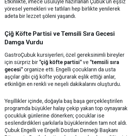
Etkinlikte, imece usulüyle hazırlanan Çubuk’un eşsiz
yöresel yemekleri ve tatlıları hep birlikte yenilerek
adeta bir lezzet şöleni yaşandı.
Çiğ Köfte Partisi ve Temsili Sıra Gecesi
Damga Vurdu
GastroÇubuk kursiyerleri, özel gereksinimli bireyler
için sürpriz bir
"çiğ köfte partisi"
ve
"temsili sıra
gecesi"
organize etti. Engelli çocukların da usta
aşçılar gibi çiğ köfte yoğurarak eşlik ettiği anlar,
etkinliğin en renkli ve neşeli dakikalarını oluşturdu.
Yeşillikler içinde, doğayla baş başa gerçekleştirilen
programda büyükler halay çekip yakan top oynayarak
çocukluk günlerine dönerken; çocuklar ise
seslendirdikleri şarkılarla büyüklerinden tam not aldı.
Çubuk Engelli ve Engelli Dostları Derneği Başkanı