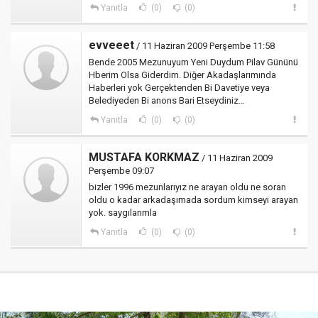
Yanıtla
(0)
(0)
evveeet
/ 11 Haziran 2009 Perşembe 11:58
Bende 2005 Mezunuyum Yeni Duydum Pilav Gününü
Hberim Olsa Giderdim. Diğer Akadaşlarımında
Haberleri yok Gerçektenden Bi Davetiye veya
Belediyeden Bi anons Bari Etseydiniz...
Yanıtla
(0)
(0)
MUSTAFA KORKMAZ
/ 11 Haziran 2009
Perşembe 09:07
bizler 1996 mezunlarıyız ne arayan oldu ne soran
oldu o kadar arkadaşımada sordum kimseyi arayan
yok. saygılarımla
Yanıtla
(0)
(0)