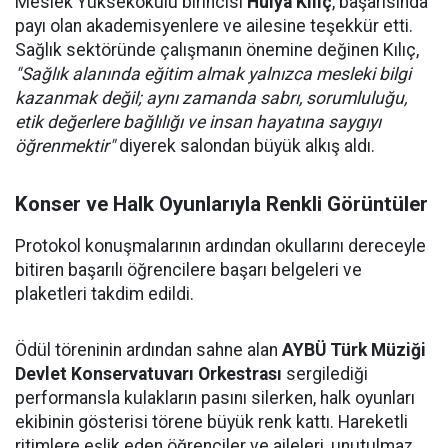
Meslek Yüksekokulu birincisi
Hülya Kılıç
, başarısında
payı olan akademisyenlere ve ailesine teşekkür etti.
Sağlık sektöründe çalışmanın önemine değinen Kılıç,
"Sağlık alanında eğitim almak yalnızca mesleki bilgi
kazanmak değil; aynı zamanda sabrı, sorumluluğu,
etik değerlere bağlılığı ve insan hayatına saygıyı
öğrenmektir"
diyerek salondan büyük alkış aldı.
Konser ve Halk Oyunlarıyla Renkli Görüntüler
Protokol konuşmalarının ardından okullarını dereceyle
bitiren başarılı öğrencilere başarı belgeleri ve
plaketleri takdim edildi.
Ödül töreninin ardından sahne alan
AYBÜ Türk Müziği
Devlet Konservatuvarı Orkestrası
sergilediği
performansla kulakların pasını silerken, halk oyunları
ekibinin gösterisi törene büyük renk kattı. Hareketli
ritimlere eşlik eden öğrenciler ve aileleri, unutulmaz