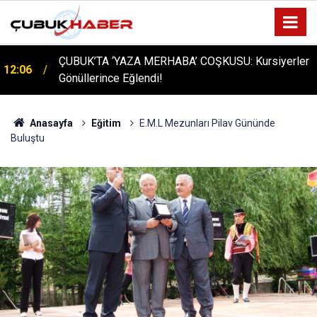
ÇUBUK’TA ‘YAZA MERHABA’ COŞKUSU: Kursiyerler
12:06
Gönüllerince Eğlendi!
Anasayfa
Eğitim
E.M.L Mezunları Pilav Gününde
Buluştu