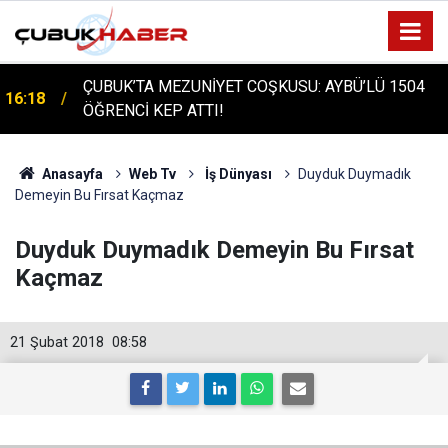
ÇUBUK'TA TARİHİ GÜN: PROTÜRK PLAZMA
16:14
FRAKSİNASYON TESİSİ'NİN TEMELİ ATILDI
Anasayfa
Web Tv
İş Dünyası
Duyduk Duymadık
Demeyin Bu Fırsat Kaçmaz
Duyduk Duymadık Demeyin Bu Fırsat
Kaçmaz
21 Şubat 2018
08:58