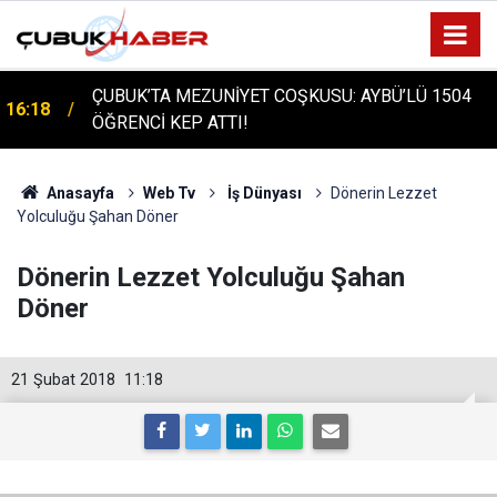
ÇUBUK'TA TARİHİ GÜN: PROTÜRK PLAZMA
16:14
FRAKSİNASYON TESİSİ'NİN TEMELİ ATILDI
Anasayfa
Web Tv
İş Dünyası
Dönerin Lezzet
Yolculuğu Şahan Döner
Dönerin Lezzet Yolculuğu Şahan
Döner
21 Şubat 2018
11:18