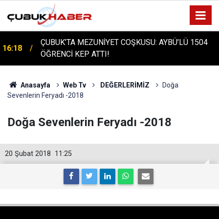
ÇUBUK'TA TARİHİ GÜN: PROTÜRK PLAZMA
16:14
FRAKSİNASYON TESİSİ'NİN TEMELİ ATILDI
Anasayfa
Web Tv
DEĞERLERİMİZ
Doğa
Sevenlerin Feryadı -2018
Doğa Sevenlerin Feryadı -2018
20 Şubat 2018
11:25