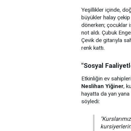
Yeşillikler içinde, 
büyükler halay çeki
dönerken; çocuklar i
not aldı. Çubuk Enge
Çevik de gitarıyla sa
renk kattı.
"Sosyal Faaliyet
Etkinliğin ev sahiple
Neslihan Yiğiner
, k
hayatta da yan yana 
söyledi:
"Kurslarımızı
kursiyerler