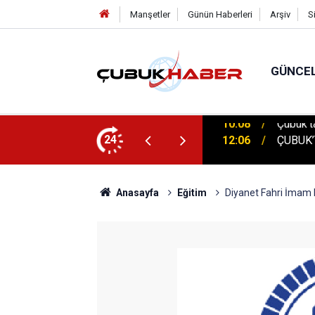
Manşetler
Günün Haberleri
Arşiv
S
GÜNCE
 İlhan Eranıl Vizyonu
24
12:06
ÇUBUK’T
Anasayfa
Eğitim
Diyanet Fahri İmam 