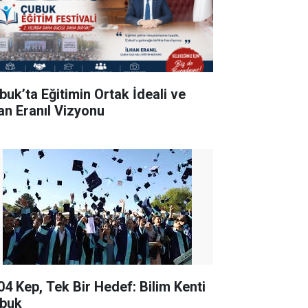
buk’ta Eğitimin Ortak İdeali ve
han Eranıl Vizyonu
04 Kep, Tek Bir Hedef: Bilim Kenti
buk