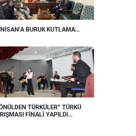
 NİSAN’A BURUK KUTLAMA...
ÖNÜLDEN TÜRKÜLER” TÜRKÜ
RIŞMASI FİNALİ YAPILDI…