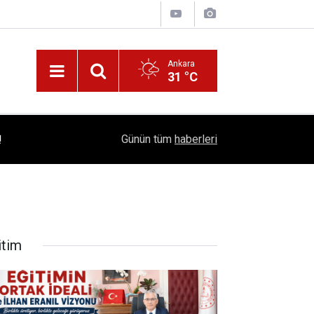
Ankara
31 °C
!
16:41
1504 Kep, Tek Bir Hedef: Bilim Kenti Çubuk
Günün tüm
haberleri
itim