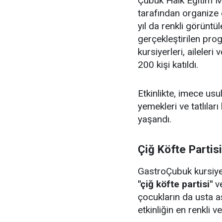
Çubuk Halk Eğitim Me
tarafından organize 
yıl da renkli görüntü
gerçekleştirilen pr
kursiyerleri, aileler
200 kişi katıldı.
Etkinlikte, imece us
yemekleri ve tatlıları
yaşandı.
Çiğ Köfte Partis
GastroÇubuk kursiyerl
"çiğ köfte partisi"
v
çocukların da usta aş
etkinliğin en renkli v