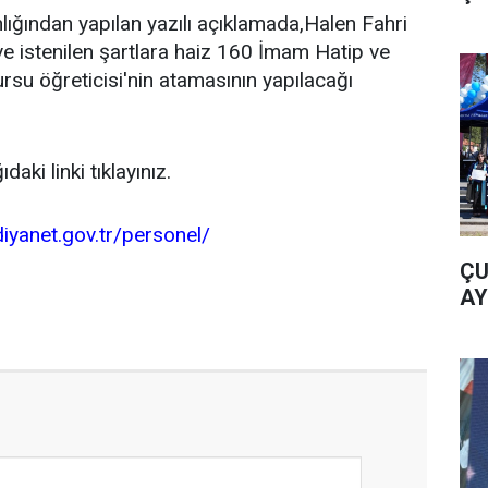
nlığından yapılan yazılı açıklamada,Halen Fahri
e istenilen şartlara haiz 160 İmam Hatip ve
su öğreticisi'nin atamasının yapılacağı
ıdaki linki tıklayınız.
iyanet.gov.tr/personel/
ÇU
AY