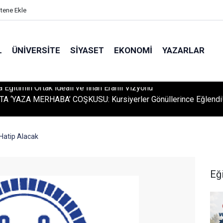
itene Ekle
L
ÜNIVERSITE
SIYASET
EKONOMI
YAZARLAR
A ‘YAZA MERHABA’ COŞKUSU: Kursiyerler Gönüllerince Eğlendi
Hatip Alacak
Eğ