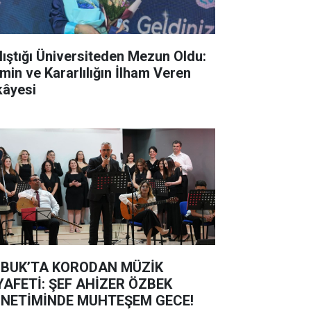
lıştığı Üniversiteden Mezun Oldu:
min ve Kararlılığın İlham Veren
kâyesi
BUK’TA KORODAN MÜZİK
YAFETİ: ŞEF AHİZER ÖZBEK
NETİMİNDE MUHTEŞEM GECE!