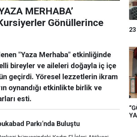
‘YAZA MERHABA’
rsiyerler Gönüllerince
23
lenen "Yaza Merhaba" etkinliğinde
lli bireyler ve aileleri doğayla iç içe
ün geçirdi. Yöresel lezzetlerin ikram
rın oynandığı etkinlikte birlik ve
rları esti.
“G
YA
bukabad Parkı’nda Buluştu