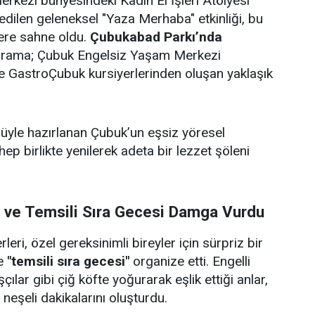
rkezi bünyesindeki Kadın El İşleri Atölyesi
edilen geleneksel "Yaza Merhaba" etkinliği, bu
lere sahne oldu.
Çubukabad Parkı’nda
ograma; Çubuk Engelsiz Yaşam Merkezi
i ve GastroÇubuk kursiyerlerinden oluşan yaklaşık
ulüyle hazırlanan Çubuk’un eşsiz yöresel
 hep birlikte yenilerek adeta bir lezzet şöleni
i ve Temsili Sıra Gecesi Damga Vurdu
eri, özel gereksinimli bireyler için sürpriz bir
e
"temsili sıra gecesi"
organize etti. Engelli
çılar gibi çiğ köfte yoğurarak eşlik ettiği anlar,
e neşeli dakikalarını oluşturdu.