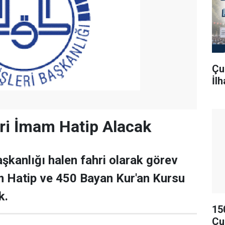
Çu
İl
ri İmam Hatip Alacak
aşkanlığı halen fahri olarak görev
 Hatip ve 450 Bayan Kur'an Kursu
k.
15
Çu