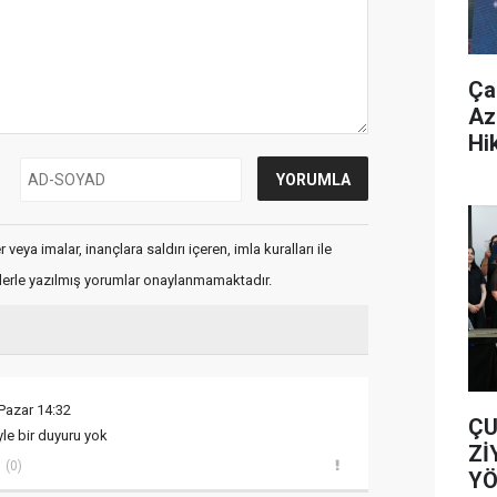
Ça
Az
Hi
veya imalar, inançlara saldırı içeren, imla kuralları ile
flerle yazılmış yorumlar onaylanmamaktadır.
Pazar 14:32
ÇU
yle bir duyuru yok
Zİ
(0)
YÖ