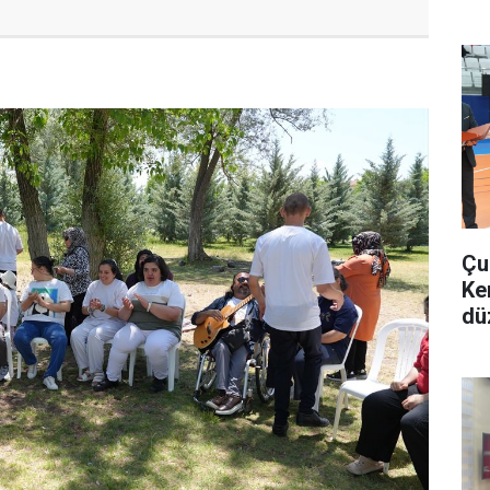
Çu
Ke
dü