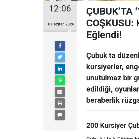
12:06
ÇUBUK’TA 
COŞKUSU: Ku
18 Haziran 2026
Eğlendi!
Çubuk'ta düzen
kursiyerler, enge
unutulmaz bir g
edildiği, oyunla
beraberlik rüzga
200 Kursiyer Çu