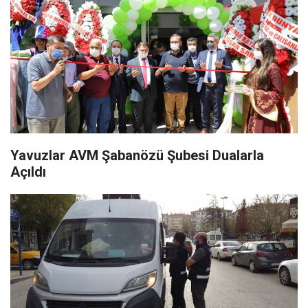
Yavuzlar AVM Şabanözü Şubesi Dualarla
Açıldı