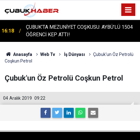
ÇUBUK'TA TARİHİ GÜN: PROTÜRK PLAZMA
16:14
FRAKSİNASYON TESİSİ'NİN TEMELİ ATILDI
Anasayfa
Web Tv
İş Dünyası
Çubuk'un Öz Petrolü
Coşkun Petrol
Çubuk'un Öz Petrolü Coşkun Petrol
04 Aralık 2019
09:22