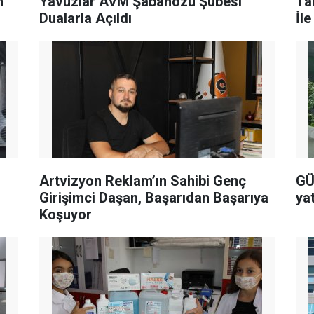
m
Yavuzlar AVM Şabanözü Şubesi
Ta
Dualarla Açıldı
İl
Artvizyon Reklam’ın Sahibi Genç
GÜ
Girişimci Daşan, Başarıdan Başarıya
ya
Koşuyor