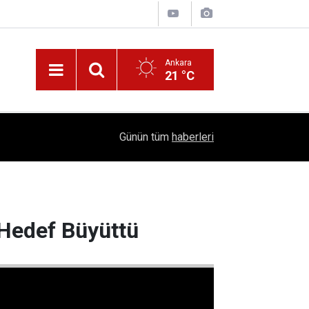
Ankara
21 °C
Nüfus Kütüğünde Çubuk Rüzgarı: Ankara'da "Çub
16:11
Günün tüm
haberleri
Belli Oldu!
 Hedef Büyüttü