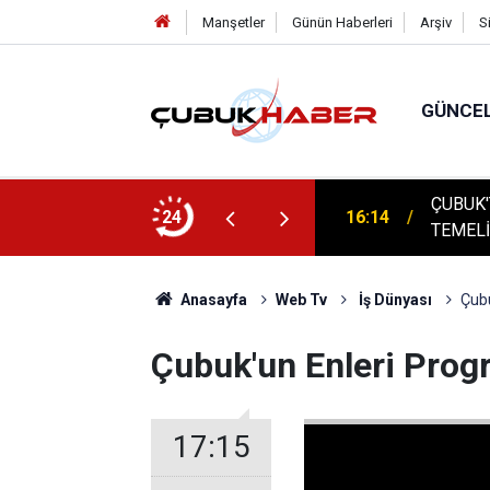
Manşetler
Günün Haberleri
Arşiv
S
GÜNCE
ÇUBUK'
: AYBÜ’LÜ 1504 ÖĞRENCİ KEP ATTI!
24
16:14
TEMELİ
Anasayfa
Web Tv
İş Dünyası
Çubu
Çubuk'un Enleri Prog
17:15