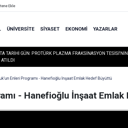
itene Ekle
L
ÜNIVERSITE
SIYASET
EKONOMI
YAZARLAR
TA TARİHİ GÜN: PROTÜRK PLAZMA FRAKSİNASYON TESİSİ'NİN
 ATILDI
k'un Enleri Programı - Hanefioğlu İnşaat Emlak Hedef Büyüttü
ramı - Hanefioğlu İnşaat Emlak