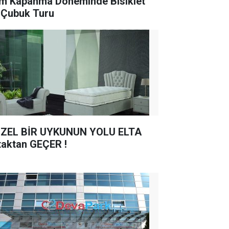
m Kapanma Döneminde Bisiklet
e Çubuk Turu
ZEL BİR UYKUNUN YOLU ELTA
taktan GEÇER !