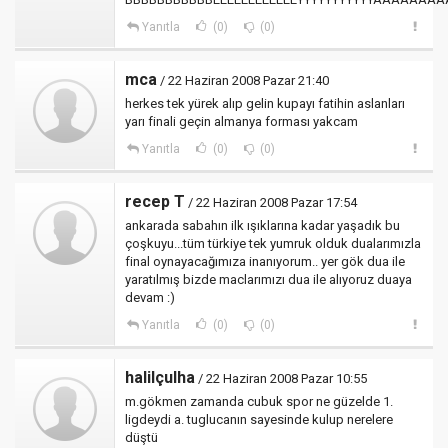
Yanıtla
(0)
(0)
mca
/ 22 Haziran 2008 Pazar 21:40
herkes tek yürek alıp gelin kupayı fatihin aslanları
yarı finali geçin almanya forması yakcam
Yanıtla
(0)
(0)
recep T
/ 22 Haziran 2008 Pazar 17:54
ankarada sabahın ilk ışıklarına kadar yaşadık bu
çoşkuyu...tüm türkiye tek yumruk olduk dualarımızla
final oynayacağımıza inanıyorum.. yer gök dua ile
yaratılmış bizde maclarımızı dua ile alıyoruz duaya
devam :)
Yanıtla
(0)
(0)
halilçulha
/ 22 Haziran 2008 Pazar 10:55
m.gökmen zamanda cubuk spor ne güzelde 1.
ligdeydi a. tuglucanın sayesinde kulup nerelere
düştü