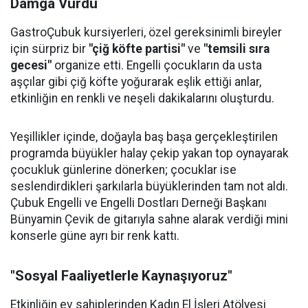
Damga Vurdu
GastroÇubuk kursiyerleri, özel gereksinimli bireyler
için sürpriz bir
"çiğ köfte partisi"
ve
"temsili sıra
gecesi"
organize etti. Engelli çocukların da usta
aşçılar gibi çiğ köfte yoğurarak eşlik ettiği anlar,
etkinliğin en renkli ve neşeli dakikalarını oluşturdu.
Yeşillikler içinde, doğayla baş başa gerçekleştirilen
programda büyükler halay çekip yakan top oynayarak
çocukluk günlerine dönerken; çocuklar ise
seslendirdikleri şarkılarla büyüklerinden tam not aldı.
Çubuk Engelli ve Engelli Dostları Derneği Başkanı
Bünyamin Çevik de gitarıyla sahne alarak verdiği mini
konserle güne ayrı bir renk kattı.
"Sosyal Faaliyetlerle Kaynaşıyoruz"
Etkinliğin ev sahiplerinden Kadın El İşleri Atölyesi