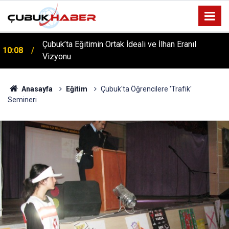
Çubuk’ta Eğitimin Ortak İdeali ve İlhan Eranıl
10:08
Vizyonu
ÇUBUK’TA ‘YAZA MERHABA’ COŞKUSU: Kursiyerler
12:06
Gönüllerince Eğlendi!
Anasayfa
Eğitim
Çubuk'ta Öğrencilere 'Trafik'
Semineri