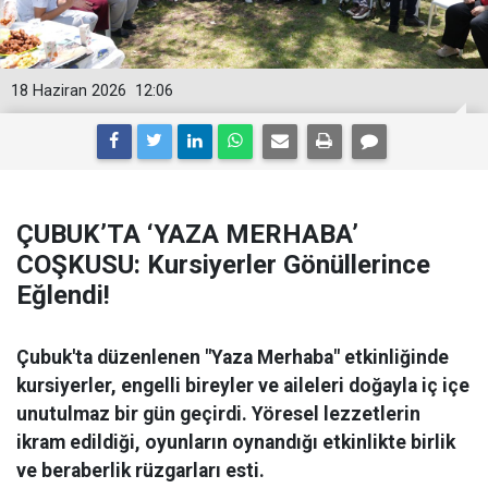
18 Haziran 2026
12:06
ÇUBUK’TA ‘YAZA MERHABA’
COŞKUSU: Kursiyerler Gönüllerince
Eğlendi!
Çubuk'ta düzenlenen "Yaza Merhaba" etkinliğinde
kursiyerler, engelli bireyler ve aileleri doğayla iç içe
unutulmaz bir gün geçirdi. Yöresel lezzetlerin
ikram edildiği, oyunların oynandığı etkinlikte birlik
ve beraberlik rüzgarları esti.