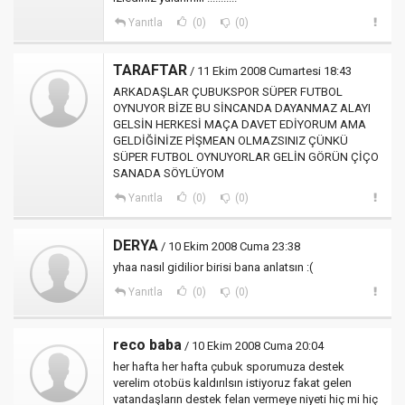
Yanıtla
(0)
(0)
TARAFTAR
/ 11 Ekim 2008 Cumartesi 18:43
ARKADAŞLAR ÇUBUKSPOR SÜPER FUTBOL
OYNUYOR BİZE BU SİNCANDA DAYANMAZ ALAYI
GELSİN HERKESİ MAÇA DAVET EDİYORUM AMA
GELDİĞİNİZE PİŞMEAN OLMAZSINIZ ÇÜNKÜ
SÜPER FUTBOL OYNUYORLAR GELİN GÖRÜN ÇİÇO
SANADA SÖYLÜYOM
Yanıtla
(0)
(0)
DERYA
/ 10 Ekim 2008 Cuma 23:38
yhaa nasıl gidilior birisi bana anlatsın :(
Yanıtla
(0)
(0)
reco baba
/ 10 Ekim 2008 Cuma 20:04
her hafta her hafta çubuk sporumuza destek
verelim otobüs kaldırılsın istiyoruz fakat gelen
vatandaşların destek felan vermeye niyeti hiç mi hiç