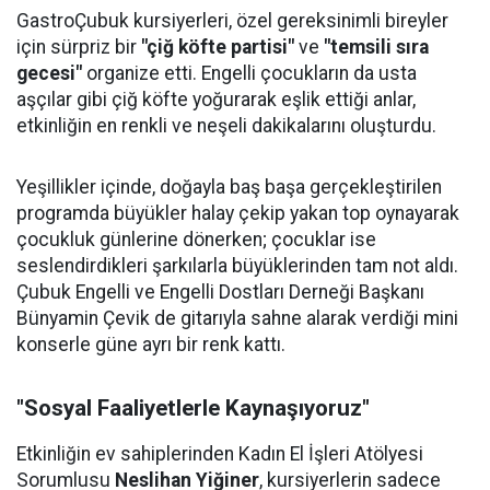
GastroÇubuk kursiyerleri, özel gereksinimli bireyler
için sürpriz bir
"çiğ köfte partisi"
ve
"temsili sıra
gecesi"
organize etti. Engelli çocukların da usta
aşçılar gibi çiğ köfte yoğurarak eşlik ettiği anlar,
etkinliğin en renkli ve neşeli dakikalarını oluşturdu.
Yeşillikler içinde, doğayla baş başa gerçekleştirilen
programda büyükler halay çekip yakan top oynayarak
çocukluk günlerine dönerken; çocuklar ise
seslendirdikleri şarkılarla büyüklerinden tam not aldı.
Çubuk Engelli ve Engelli Dostları Derneği Başkanı
Bünyamin Çevik de gitarıyla sahne alarak verdiği mini
konserle güne ayrı bir renk kattı.
"Sosyal Faaliyetlerle Kaynaşıyoruz"
Etkinliğin ev sahiplerinden Kadın El İşleri Atölyesi
Sorumlusu
Neslihan Yiğiner
, kursiyerlerin sadece