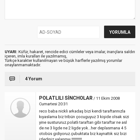
UYARI:
Küfür, hakaret, rencide edici cümleler veya imalar, inançlara saldırı
içeren, imla kuralları ile yazılmamış,
Türkçe karakter kullanılmayan ve büyük harflerle yazılmış yorumlar
onaylanmamaktadır.
4 Yorum
POLATLILI SİNCHOLAR
/ 11 Ekim 2008
Cumartesi 20:31
reco baba nickli arkadaş bizi kendi taraftarınızla
kıyaslama biz tribün çocuguyuz 3 kişide olsak sizi
yine sustururuz.polatlı taraftarı gibi taraftar ne asl
de ne 3 ligde ne 2 ligde yok...her deplasmana 4 5
otobüs gidiyoruz.çubuktata biz kaynattık siz bizi
izlediniz yalanmııı !!!!!!!!!!!