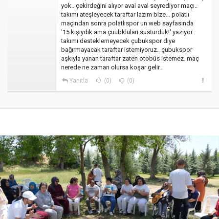
yok.. çekirdeğini alıyor aval aval seyrediyor maçı..
takımı ateşleyecek taraftar lazım bize... polatlı
maçından sonra polatlıspor un web sayfasında
'15 kişiydik ama çuubkluları susturduk!' yazıyor..
takımı desteklemeyecek çubukspor diye
bağırmayacak taraftar istemiyoruz.. çubukspor
aşkıyla yanan taraftar zaten otobüs istemez. maç
nerede ne zaman olursa koşar gelir..
Yanıtla
(0)
(0)