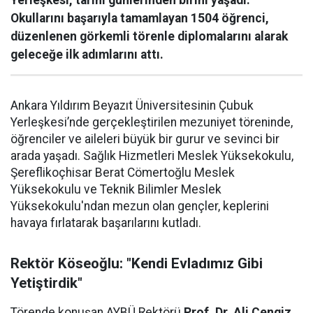
Yerleşkesi, tarihi günlerinden birini yaşadı.
Okullarını başarıyla tamamlayan 1504 öğrenci,
düzenlenen görkemli törenle diplomalarını alarak
geleceğe ilk adımlarını attı.
Ankara Yıldırım Beyazıt Üniversitesinin Çubuk
Yerleşkesi’nde gerçekleştirilen mezuniyet töreninde,
öğrenciler ve aileleri büyük bir gurur ve sevinci bir
arada yaşadı. Sağlık Hizmetleri Meslek Yüksekokulu,
Şereflikoçhisar Berat Cömertoğlu Meslek
Yüksekokulu ve Teknik Bilimler Meslek
Yüksekokulu'ndan mezun olan gençler, keplerini
havaya fırlatarak başarılarını kutladı.
Rektör Köseoğlu: "Kendi Evladımız Gibi
Yetiştirdik"
Törende konuşan AYBÜ Rektörü
Prof. Dr. Ali Cengiz