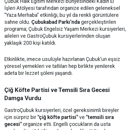
Çubuk Halk Eğitim Merkezi bünyesindeki Kadın El
İşleri Atölyesi tarafından organize edilen geleneksel
"Yaza Merhaba" etkinliği, bu yıl da renkli görüntülere
sahne oldu.
Çubukabad Parkı’nda
gerçekleştirilen
programa; Çubuk Engelsiz Yaşam Merkezi kursiyerleri,
aileleri ve GastroÇubuk kursiyerlerinden oluşan
yaklaşık 200 kişi katıldı.
Etkinlikte, imece usulüyle hazırlanan Çubuk’un eşsiz
yöresel yemekleri ve tatlıları hep birlikte yenilerek
adeta bir lezzet şöleni yaşandı.
Çiğ Köfte Partisi ve Temsili Sıra Gecesi
Damga Vurdu
GastroÇubuk kursiyerleri, özel gereksinimli bireyler
için sürpriz bir
"çiğ köfte partisi"
ve
"temsili sıra
gecesi"
organize etti. Engelli çocukların da usta