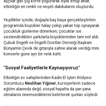
aşçılar gibi çiğ köfte yoğurarak eşlik ettiği anlar,
etkinliğin en renkli ve neşeli dakikalarını oluşturdu.
Yeşillikler içinde, doğayla baş başa gerçekleştirilen
programda büyükler halay çekip yakan top oynayarak
çocukluk günlerine dönerken; çocuklar ise
seslendirdikleri şarkılarla büyüklerinden tam not aldı.
Çubuk Engelli ve Engelli Dostları Derneği Başkanı
Bünyamin Çevik de gitarıyla sahne alarak verdiği mini
konserle güne ayrı bir renk kattı.
"Sosyal Faaliyetlerle Kaynaşıyoruz"
Etkinliğin ev sahiplerinden Kadın El İşleri Atölyesi
Sorumlusu
Neslihan Yiğiner
, kursiyerlerin sadece
eğitim alanında değil, sosyal hayatta da yan yana
olmalarını önemsediklerini belirterek şunları söyledi: