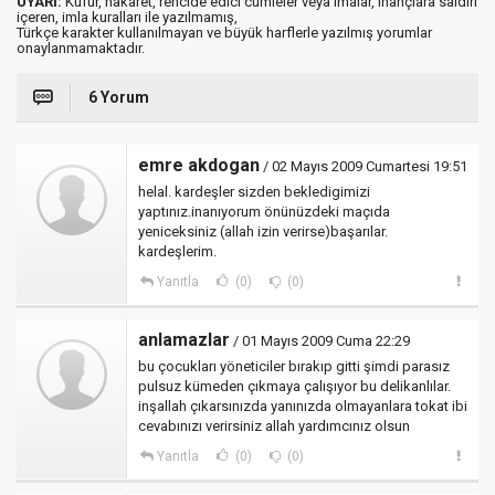
UYARI:
Küfür, hakaret, rencide edici cümleler veya imalar, inançlara saldırı
içeren, imla kuralları ile yazılmamış,
Türkçe karakter kullanılmayan ve büyük harflerle yazılmış yorumlar
onaylanmamaktadır.
6 Yorum
emre akdogan
/ 02 Mayıs 2009 Cumartesi 19:51
helal. kardeşler sizden bekledigimizi
yaptınız.inanıyorum önünüzdeki maçıda
yeniceksiniz (allah izin verirse)başarılar.
kardeşlerim.
Yanıtla
(0)
(0)
anlamazlar
/ 01 Mayıs 2009 Cuma 22:29
bu çocukları yöneticiler bırakıp gitti şimdi parasız
pulsuz kümeden çıkmaya çalışıyor bu delikanlılar.
inşallah çıkarsınızda yanınızda olmayanlara tokat ibi
cevabınızı verirsiniz allah yardımcınız olsun
Yanıtla
(0)
(0)