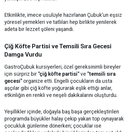
Etkinlikte, imece usulüyle hazırlanan Çubuk’un eşsiz
yöresel yemekleri ve tatlıları hep birlikte yenilerek
adeta bir lezzet şöleni yaşandı.
Çiğ Köfte Partisi ve Temsili Sıra Gecesi
Damga Vurdu
GastroÇubuk kursiyerleri, özel gereksinimli bireyler
için sürpriz bir
"çiğ köfte partisi"
ve
"temsili sıra
gecesi"
organize etti. Engelli çocukların da usta
aşçılar gibi çiğ köfte yoğurarak eşlik ettiği anlar,
etkinliğin en renkli ve neşeli dakikalarını oluşturdu.
Yeşillikler içinde, doğayla baş başa gerçekleştirilen
programda büyükler halay çekip yakan top oynayarak
çocukluk günlerine dönerken; çocuklar ise