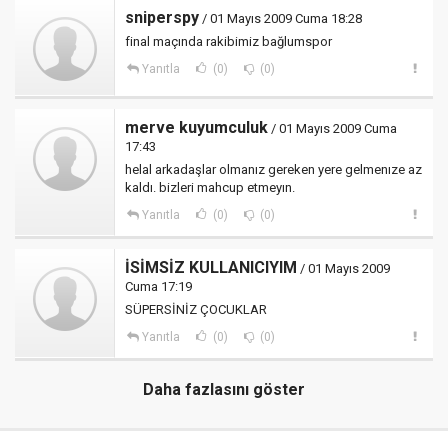
sniperspy
/ 01 Mayıs 2009 Cuma 18:28
final maçında rakibimiz bağlumspor
Yanıtla
(0)
(0)
merve kuyumculuk
/ 01 Mayıs 2009 Cuma
17:43
helal arkadaşlar olmanız gereken yere gelmenıze az
kaldı. bizleri mahcup etmeyın.
Yanıtla
(0)
(0)
İSİMSİZ KULLANICIYIM
/ 01 Mayıs 2009
Cuma 17:19
SÜPERSİNİZ ÇOCUKLAR
Yanıtla
(0)
(0)
Daha fazlasını göster