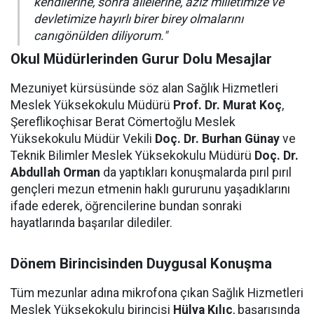
kendilerine, sonra ailelerine, aziz milletimize ve
devletimize hayırlı birer birey olmalarını
canıgönülden diliyorum."
Okul Müdürlerinden Gurur Dolu Mesajlar
Mezuniyet kürsüsünde söz alan Sağlık Hizmetleri
Meslek Yüksekokulu Müdürü
Prof. Dr. Murat Koç
,
Şereflikoçhisar Berat Cömertoğlu Meslek
Yüksekokulu Müdür Vekili
Doç. Dr. Burhan Günay
ve
Teknik Bilimler Meslek Yüksekokulu Müdürü
Doç. Dr.
Abdullah Orman
da yaptıkları konuşmalarda pırıl pırıl
gençleri mezun etmenin haklı gururunu yaşadıklarını
ifade ederek, öğrencilerine bundan sonraki
hayatlarında başarılar dilediler.
Dönem Birincisinden Duygusal Konuşma
Tüm mezunlar adına mikrofona çıkan Sağlık Hizmetleri
Meslek Yüksekokulu birincisi
Hülya Kılıç
, başarısında