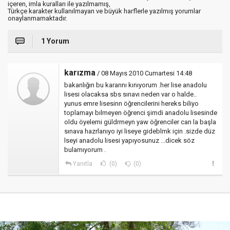
içeren, imla kuralları ile yazılmamış,
Türkçe karakter kullanılmayan ve büyük harflerle yazılmış yorumlar
onaylanmamaktadır.
1 Yorum
karızma
/ 08 Mayıs 2010 Cumartesi 14:48
bakanlığın bu kararını kınıyorum .her lise anadolu
lisesi olacaksa sbs sınavı neden var o halde..
yunus emre lisesinn öğrencilerini hereks biliyo
toplamayı bılmeyen öğrenci şimdi anadolu lisesinde
oldu öyelemi güldrmeyn yaw öğrenciler can la başla
sınava hazrlanıyo iyi liseye gideblmk için .sizde düz
lseyi anadolu lisesi yapıyosunuz ...dicek söz
bulamıyorum .
Yanıtla
(0)
(0)