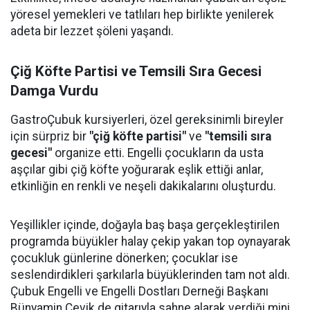
yöresel yemekleri ve tatlıları hep birlikte yenilerek
adeta bir lezzet şöleni yaşandı.
Çiğ Köfte Partisi ve Temsili Sıra Gecesi
Damga Vurdu
GastroÇubuk kursiyerleri, özel gereksinimli bireyler
için sürpriz bir
"çiğ köfte partisi"
ve
"temsili sıra
gecesi"
organize etti. Engelli çocukların da usta
aşçılar gibi çiğ köfte yoğurarak eşlik ettiği anlar,
etkinliğin en renkli ve neşeli dakikalarını oluşturdu.
Yeşillikler içinde, doğayla baş başa gerçekleştirilen
programda büyükler halay çekip yakan top oynayarak
çocukluk günlerine dönerken; çocuklar ise
seslendirdikleri şarkılarla büyüklerinden tam not aldı.
Çubuk Engelli ve Engelli Dostları Derneği Başkanı
Bünyamin Çevik de gitarıyla sahne alarak verdiği mini