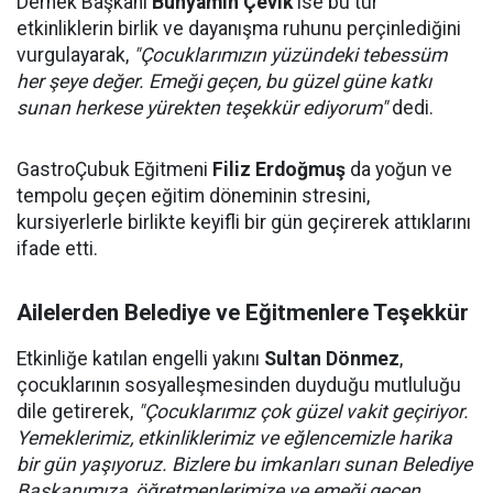
Dernek Başkanı
Bünyamin Çevik
ise bu tür
etkinliklerin birlik ve dayanışma ruhunu perçinlediğini
vurgulayarak,
"Çocuklarımızın yüzündeki tebessüm
her şeye değer. Emeği geçen, bu güzel güne katkı
sunan herkese yürekten teşekkür ediyorum"
dedi.
GastroÇubuk Eğitmeni
Filiz Erdoğmuş
da yoğun ve
tempolu geçen eğitim döneminin stresini,
kursiyerlerle birlikte keyifli bir gün geçirerek attıklarını
ifade etti.
Ailelerden Belediye ve Eğitmenlere Teşekkür
Etkinliğe katılan engelli yakını
Sultan Dönmez
,
çocuklarının sosyalleşmesinden duyduğu mutluluğu
dile getirerek,
"Çocuklarımız çok güzel vakit geçiriyor.
Yemeklerimiz, etkinliklerimiz ve eğlencemizle harika
bir gün yaşıyoruz. Bizlere bu imkanları sunan Belediye
Başkanımıza, öğretmenlerimize ve emeği geçen