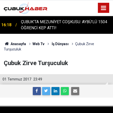
ÇUBUK'TA TARİHİ GÜN: PROTÜRK PLAZMA
16:14
FRAKSİNASYON TESİSİ'NİN TEMELİ ATILDI
Anasayfa
Web Tv
İş Dünyası
Çubuk Zirve
Turşuculuk
Çubuk Zirve Turşuculuk
01 Temmuz 2017
23:49