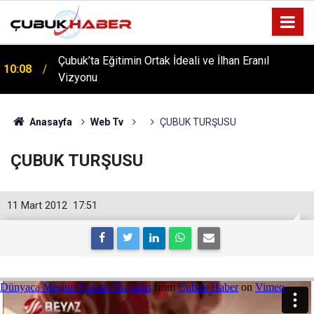
ÇUBUK’TA ‘YAZA MERHABA’ COŞKUSU: Kursiyerler
12:06
Gönüllerince Eğlendi!
Anasayfa
Web Tv
ÇUBUK TURŞUSU
ÇUBUK TURŞUSU
11 Mart 2012
17:51