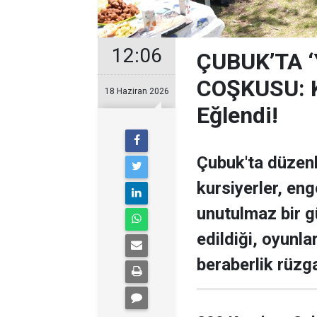
12:06
ÇUBUK’TA 
COŞKUSU: Ku
18 Haziran 2026
Eğlendi!
Çubuk'ta düzen
kursiyerler, enge
unutulmaz bir g
edildiği, oyunla
beraberlik rüzga