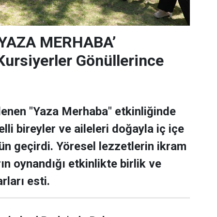
‘YAZA MERHABA’
rsiyerler Gönüllerince
lenen "Yaza Merhaba" etkinliğinde
lli bireyler ve aileleri doğayla iç içe
ün geçirdi. Yöresel lezzetlerin ikram
rın oynandığı etkinlikte birlik ve
rları esti.