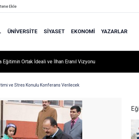
itene Ekle
L
ÜNIVERSITE
SIYASET
EKONOMI
YAZARLAR
A ‘YAZA MERHABA’ COŞKUSU: Kursiyerler Gönüllerince Eğlendi
timi ve Stres Konulu Konferans Verilecek
Eğ