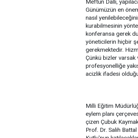
Meftun Dallı, yapıla
Günümüzün en önemli 
nasıl yenilebileceğini
kurabilmesinin yönte
konferansa gerek duy
yöneticilerin hiçbir ş
gerekmektedir. Hizm
Çünkü bizler varsak 
profesyonelliğe yakış
acizlik ifadesi oldu
Milli Eğitim Müdürlü
eylem planı çerçeves
çizen Çubuk Kaymak
Prof. Dr. Salih Batt
Kutlu'nun katılacakları