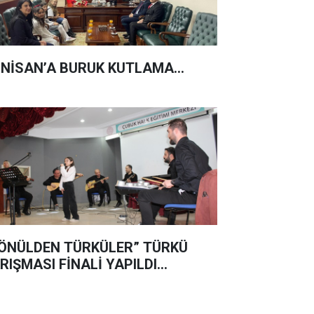
 NİSAN’A BURUK KUTLAMA...
ÖNÜLDEN TÜRKÜLER” TÜRKÜ
RIŞMASI FİNALİ YAPILDI…