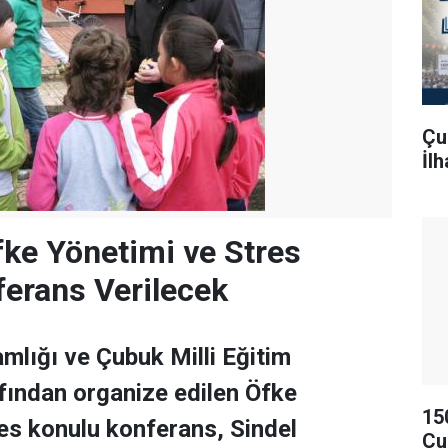
Çu
İl
fke Yönetimi ve Stres
erans Verilecek
lığı ve Çubuk Milli Eğitim
fından organize edilen Öfke
15
es konulu konferans, Sindel
Çu