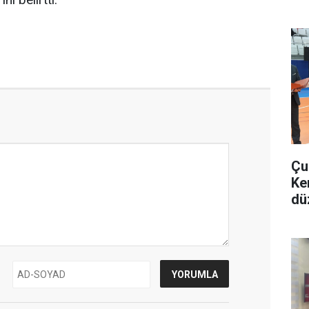
Çu
Ke
dü