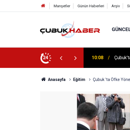
Manşetler
Günün Haberleri
Arşiv
S
GÜNCE
 İlhan Eranıl Vizyonu
24
12:06
ÇUBUK’T
Anasayfa
Eğitim
Çubuk 'ta Öfke Yöne