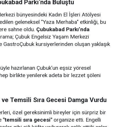
bukabad Parkı’nda Buluştu
rkezi bünyesindeki Kadın El İşleri Atölyesi
edilen geleneksel "Yaza Merhaba" etkinliği, bu
lere sahne oldu.
Çubukabad Parkı’nda
ograma; Çubuk Engelsiz Yaşam Merkezi
i ve GastroÇubuk kursiyerlerinden oluşan yaklaşık
ulüyle hazırlanan Çubuk’un eşsiz yöresel
 hep birlikte yenilerek adeta bir lezzet şöleni
i ve Temsili Sıra Gecesi Damga Vurdu
eri, özel gereksinimli bireyler için sürpriz bir
e
"temsili sıra gecesi"
organize etti. Engelli