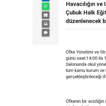
Havacılığın ve U
Çubuk Halk Eği
düzenlenecek bel
Öfke Yönetimi ve S
günü saat:14:00 ila
Salonunda okul yöneti
tüm kamu kurum ve kur
gerçekleştirileceği if
Öfkenin bir acizliği