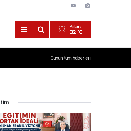
Ankara
32 °C
!
16:41
1504 Kep, Tek Bir Hedef: Bilim Kenti Çubuk
Günün tüm
haberleri
itim