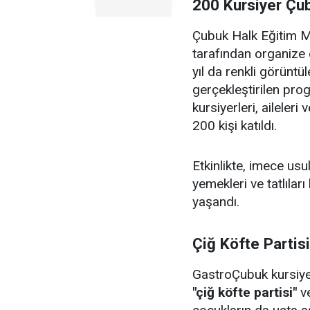
200 Kursiyer Çu
Çubuk Halk Eğitim Me
tarafından organize 
yıl da renkli görüntü
gerçekleştirilen pr
kursiyerleri, aileler
200 kişi katıldı.
Etkinlikte, imece us
yemekleri ve tatlıları
yaşandı.
Çiğ Köfte Partis
GastroÇubuk kursiyerl
"çiğ köfte partisi"
v