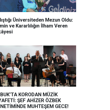
lıştığı Üniversiteden Mezun Oldu:
min ve Kararlılığın İlham Veren
kâyesi
BUK’TA KORODAN MÜZİK
YAFETİ: ŞEF AHİZER ÖZBEK
NETİMİNDE MUHTEŞEM GECE!