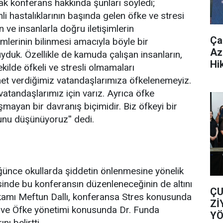
cak konferans hakkında şunları söyledi;
hastalıklarının başında gelen öfke ve stresi
n ve insanlarla doğru iletişimlerin
Ça
mlerinin bilinmesi amacıyla böyle bir
Az
duk. Özellikle de kamuda çalışan insanların,
Hi
ekilde öfkeli ve stresli olmamaları
et verdiğimiz vatandaşlarımıza öfkelenemeyiz.
vatandaşlarımız için varız. Ayrıca öfke
mayan bir davranış biçimidir. Biz öfkeyi bir
ğunu düşünüyoruz'' dedi.
ğünce okullarda şiddetin önlenmesine yönelik
inde bu konferansın düzenleneceğinin de altını
ÇU
amı Meftun Dallı, konferansa Stres konusunda
Zİ
al ve Öfke yönetimi konusunda Dr. Funda
YÖ
nı belirtti.