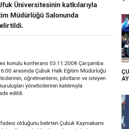
fuk Üniversitesinin katkılarıyla
tim Müdürlüğü Salonunda
irtildi.
tres konulu konferans 03.11.2008 Çarşamba
 16:00 arasında Çubuk Halk Eğitim Müdürlüğü
ÇU
cilerinin, öğretmenlerin, pilotların ve isteyen
AY
uluşları yöneticilerinin katılımıyla
ade edildi.
n ifadesi olduğunu belirten Çubuk Kaymakamı