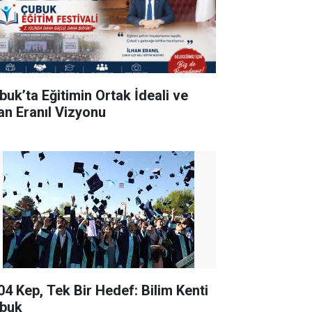
buk’ta Eğitimin Ortak İdeali ve
han Eranıl Vizyonu
04 Kep, Tek Bir Hedef: Bilim Kenti
buk