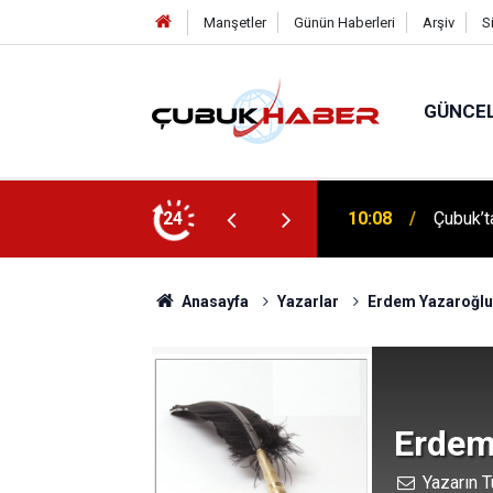
Manşetler
Günün Haberleri
Arşiv
S
GÜNCE
 İlhan Eranıl Vizyonu
24
12:06
ÇUBUK’T
Anasayfa
Yazarlar
Erdem Yazaroğlu
Erdem
Yazarın T