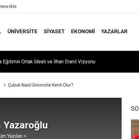
itene Ekle
L
ÜNIVERSITE
SIYASET
EKONOMI
YAZARLAR
A ‘YAZA MERHABA’ COŞKUSU: Kursiyerler Gönüllerince Eğlendi
Çubuk Nasıl Üniversite Kenti Olur?
SO
 Yazaroğlu
üm Yazıları >