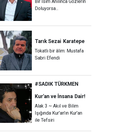
Bir İsim Anılınca Gözlerin
Doluyorsa...
Tarık Sezai
Karatepe
Tokatlı bir âlim: Mustafa
Sabri Efendi
#SADIK TÜRKMEN
Kur'an ve İnsana
Dair!
Alak 3 ~ Akıl ve Bilim
Işığında Kur'an'ın Kur'an
ile Tefsiri