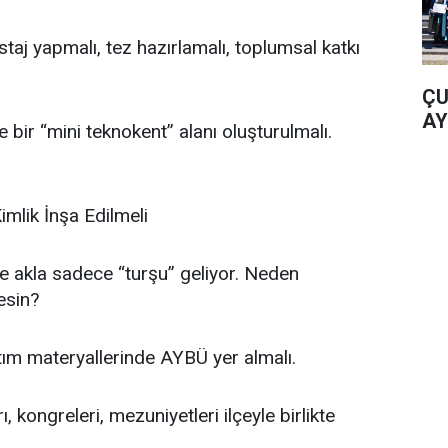
taj yapmalı, tez hazırlamalı, toplumsal katkı
ÇU
AY
 bir “mini teknokent” alanı oluşturulmalı.
imlik İnşa Edilmeli
 akla sadece “turşu” geliyor. Neden
esin?
tım materyallerinde AYBÜ yer almalı.
rı, kongreleri, mezuniyetleri ilçeyle birlikte