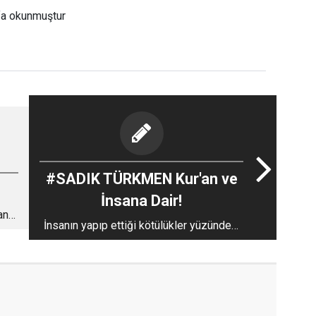
fa okunmuştur
#SADIK TÜRKMEN Kur'an ve
İnsana Dair!
an
İnsanın yapıp ettiği kötülükler yüzündeki
nuru / ışığı alır?!