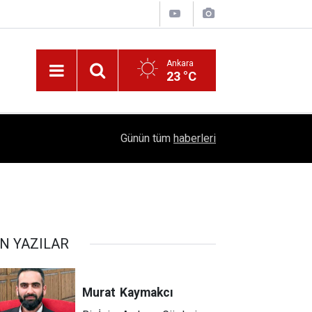
Ankara
23 °C
!
16:41
1504 Kep, Tek Bir Hedef: Bilim Kenti Çubuk
Günün tüm
haberleri
N YAZILAR
Murat
Kaymakcı