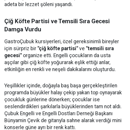
adeta bir lezzet şöleni yaşandı.
Çiğ Köfte Partisi ve Temsili Sıra Gecesi
Damga Vurdu
GastroÇubuk kursiyerleri, özel gereksinimli bireyler
için sürpriz bir
"çiğ köfte partisi"
ve
"temsili sıra
gecesi"
organize etti. Engelli çocukların da usta
aşçılar gibi çiğ köfte yoğurarak eşlik ettiği anlar,
etkinliğin en renkli ve neşeli dakikalarını oluşturdu.
Yeşillikler içinde, doğayla baş başa gerçekleştirilen
programda büyükler halay çekip yakan top oynayarak
çocukluk günlerine dönerken; çocuklar ise
seslendirdikleri şarkılarla büyüklerinden tam not aldı.
Çubuk Engelli ve Engelli Dostları Derneği Başkanı
Bünyamin Çevik de gitarıyla sahne alarak verdiği mini
konserle güne ayrı bir renk kattı.