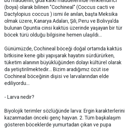
bu maddenin, gıda katkı maddelerinde renklendirici
(boya) olarak bilinen "Cochineal" (Coccus cacti ve
Dactylopius coccus ) ismi ile anılan, başta Meksika
olmak üzere, Kanarya Adaları, Şili, Peru ve Bolivya'da
bulunan Opuntia cinsi kaktüs üzerinde yaşayan bir tür
böcek türü olduğu bilgisine hemen ulaşıldı...
Günümüzde, Cochineal böceği doğal ortamda kaktüs
bitkisine kene gibi yapışarak hayatını sürdürürken,
tüketim alanının büyüklüğünden dolayı kültürel olarak
da yetiştirilmektedir... Bizim aradığımız özüt ise
Cochineal böceğinin dişisi ve larvalarından elde
ediliyordu...
- Larva nedir?
Biyolojik terimler sözlüğünde larva: Ergin karakterlerini
kazanmadan önceki genç hayvan. 2. Tüm başkalaşım
gösteren böceklerde yumurtadan çıkan ve pupa