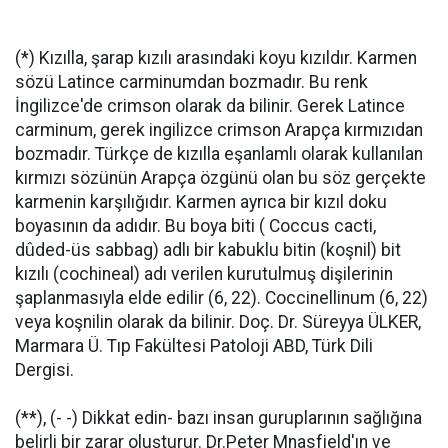
(*) Kızılla, şarap kızılı arasındaki koyu kızıldır. Karmen
sözü Latince carminumdan bozmadır. Bu renk
İngilizce'de crimson olarak da bilinir. Gerek Latince
carminum, gerek ingilizce crimson Arapça kırmızıdan
bozmadır. Türkçe de kızılla eşanlamlı olarak kullanılan
kırmızı sözünün Arapça özgünü olan bu söz gerçekte
karmenin karşılığıdır. Karmen ayrıca bir kızıl doku
boyasının da adıdır. Bu boya biti ( Coccus cacti,
dûded-üs sabbag) adlı bir kabuklu bitin (koşnil) bit
kızılı (cochineal) adı verilen kurutulmuş dişilerinin
şaplanmasıyla elde edilir (6, 22). Coccinellinum (6, 22)
veya koşnilin olarak da bilinir. Doç. Dr. Süreyya ÜLKER,
Marmara Ü. Tıp Fakültesi Patoloji ABD, Türk Dili
Dergisi.
(**), (- -) Dikkat edin- bazı insan guruplarının sağlığına
belirli bir zarar oluşturur. Dr.Peter Mnasfield'ın ve