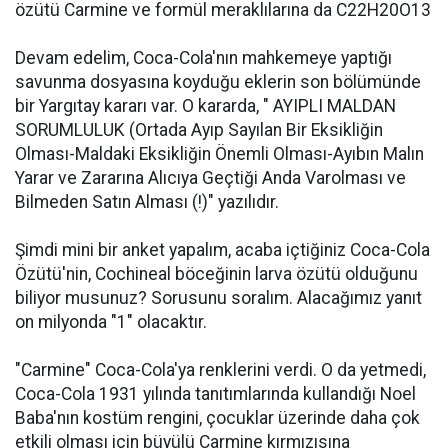
özütü Carmine ve formül meraklılarına da C22H20O13
Devam edelim, Coca-Cola'nın mahkemeye yaptığı
savunma dosyasına koyduğu eklerin son bölümünde
bir Yargıtay kararı var. O kararda, " AYIPLI MALDAN
SORUMLULUK (Ortada Ayıp Sayılan Bir Eksikliğin
Olması-Maldaki Eksikliğin Önemli Olması-Ayıbın Malın
Yarar ve Zararına Alıcıya Geçtiği Anda Varolması ve
Bilmeden Satın Alması (!)" yazılıdır.
Şimdi mini bir anket yapalım, acaba içtiğiniz Coca-Cola
Özütü'nin, Cochineal böceğinin larva özütü olduğunu
biliyor musunuz? Sorusunu soralım. Alacağımız yanıt
on milyonda "1" olacaktır.
"Carmine" Coca-Cola'ya renklerini verdi. O da yetmedi,
Coca-Cola 1931 yılında tanıtımlarında kullandığı Noel
Baba'nın kostüm rengini, çocuklar üzerinde daha çok
etkili olması için büyülü Carmine kırmızısına