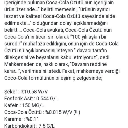
içeriğinde bulunan Coca-Cola Özütü nün içeriğinin
ürün üzerinde..." belirtilmemesini, "ürünün ayırıcı
lezzet ve kalitesi Coca-Cola Özütü sayesinde elde
edilmekte..." olduğundan dolayı açıklanmadığını
belirtti... Coca-Cola avukatı, Coca-Cola Özütü nün
Coca-Cola'nın ticari sırı olarak "100 yılı aşkın bir
süredir" muhafaza edildiğini, onun için de Coca-Cola
Özütü nü açıklanmasını isteyen " davacı tarafın
dilekçesini ve beyanlarını kabul etmiyoruz", dedi.
Mahkemeden de, haklı olarak, "Davanın reddine
karar...", verilmesini istedi. Fakat, mahkemeye verdiği
Coco-Cola formülünün bileşim çizelgesinde;
Şeker : %10.58 W/V
Fosforik Asit : 0.544 G/L
Kafein : 150 MG/L
Coca-Cola Özütü : %0.015 W/V (!!!)
Karamel : %0.11
Karbondioksit : 7.5 G/L