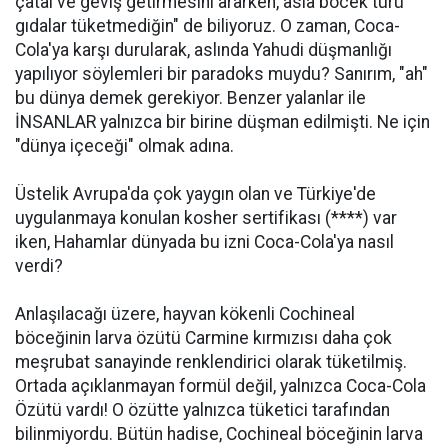
çatal ve geviş getirmesini ararken, asla böcek türü
gıdalar tüketmediğin" de biliyoruz. O zaman, Coca-
Cola'ya karşı durularak, aslında Yahudi düşmanlığı
yapılıyor söylemleri bir paradoks muydu? Sanırım, "ah"
bu dünya demek gerekiyor. Benzer yalanlar ile
İNSANLAR yalnızca bir birine düşman edilmişti. Ne için
"dünya içeceği" olmak adına.
Üstelik Avrupa'da çok yaygın olan ve Türkiye'de
uygulanmaya konulan kosher sertifikası (****) var
iken, Hahamlar dünyada bu izni Coca-Cola'ya nasıl
verdi?
Anlaşılacağı üzere, hayvan kökenli Cochineal
böceğinin larva özütü Carmine kırmızısı daha çok
meşrubat sanayinde renklendirici olarak tüketilmiş.
Ortada açıklanmayan formül değil, yalnızca Coca-Cola
Özütü vardı! O özütte yalnızca tüketici tarafından
bilinmiyordu. Bütün hadise, Cochineal böceğinin larva