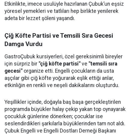
Etkinlikte, imece usulüyle hazırlanan Çubuk’un eşsiz
yöresel yemekleri ve tatlıları hep birlikte yenilerek
adeta bir lezzet şöleni yaşandı.
Çiğ Köfte Partisi ve Temsili Sıra Gecesi
Damga Vurdu
GastroÇubuk kursiyerleri, özel gereksinimli bireyler
için sürpriz bir
"çiğ köfte partisi"
ve
"temsili sıra
gecesi"
organize etti. Engelli çocukların da usta
aşçılar gibi çiğ köfte yoğurarak eşlik ettiği anlar,
etkinliğin en renkli ve neşeli dakikalarını oluşturdu.
Yeşillikler içinde, doğayla baş başa gerçekleştirilen
programda büyükler halay çekip yakan top oynayarak
çocukluk günlerine dönerken; çocuklar ise
seslendirdikleri şarkılarla büyüklerinden tam not aldı.
Çubuk Engelli ve Engelli Dostları Derneği Başkanı