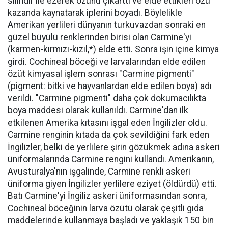
silindir ile ezerek özünü çıkarttı ve elde ettikleri özü
kazanda kaynatarak iplerini boyadı. Böylelikle
Amerikan yerlileri dünyanın turkuvazdan sonraki en
güzel büyülü renklerinden birisi olan Carmine'yi
(karmen-kırmızı-kızıl,*) elde etti. Sonra işin içine kimya
girdi. Cochineal böceği ve larvalarından elde edilen
özüt kimyasal işlem sonrası "Carmine pigmenti"
(pigment: bitki ve hayvanlardan elde edilen boya) adı
verildi. "Carmine pigmenti" daha çok dokumacılıkta
boya maddesi olarak kullanıldı. Carmine'dan ilk
etkilenen Amerika kıtasını işgal eden İngilizler oldu.
Carmine renginin kıtada da çok sevildiğini fark eden
İngilizler, belki de yerlilere şirin gözükmek adına askeri
üniformalarında Carmine rengini kullandı. Amerikanın,
Avusturalya'nın işgalinde, Carmine renkli askeri
üniforma giyen İngilizler yerlilere eziyet (öldürdü) etti.
Batı Carmine'yi İngiliz askeri üniformasından sonra,
Cochineal böceğinin larva özütü olarak çeşitli gıda
maddelerinde kullanmaya başladı ve yaklaşık 150 bin