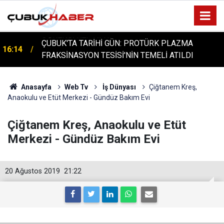
ÇUBUK'TA TARİHİ GÜN: PROTÜRK PLAZMA
16:14
FRAKSİNASYON TESİSİ'NİN TEMELİ ATILDI
Anasayfa
Web Tv
İş Dünyası
Çiğtanem Kreş,
Anaokulu ve Etüt Merkezi - Gündüz Bakım Evi
Çiğtanem Kreş, Anaokulu ve Etüt
Merkezi - Gündüz Bakım Evi
20 Ağustos 2019
21:22