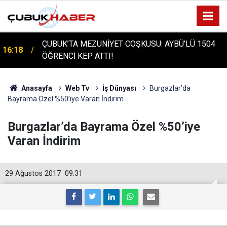
ÇUBUK'TA TARİHİ GÜN: PROTÜRK PLAZMA
16:14
FRAKSİNASYON TESİSİ'NİN TEMELİ ATILDI
Anasayfa
Web Tv
İş Dünyası
Burgazlar’da
Bayrama Özel %50’iye Varan İndirim
Burgazlar’da Bayrama Özel %50’iye
Varan İndirim
29 Ağustos 2017
09:31