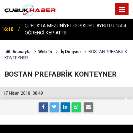
ÇUBUK’TA MEZUNİYET COŞKUSU: AYBÜ’LÜ 1504
16:18
ÖĞRENCİ KEP ATTI!
ÇUBUK'TA TARİHİ GÜN: PROTÜRK PLAZMA
16:14
FRAKSİNASYON TESİSİ'NİN TEMELİ ATILDI
Anasayfa
Web Tv
İş Dünyası
BOSTAN PREFABRİK
KONTEYNER
BOSTAN PREFABRİK KONTEYNER
17 Nisan 2018
08:49