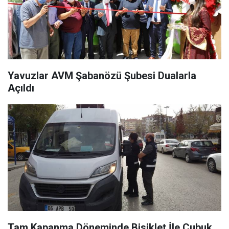
Yavuzlar AVM Şabanözü Şubesi Dualarla
Açıldı
Tam Kapanma Döneminde Bisiklet İle Çubuk