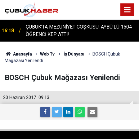
ÇUBUK'TA TARİHİ GÜN: PROTÜRK PLAZMA
16:14
FRAKSİNASYON TESİSİ'NİN TEMELİ ATILDI
Anasayfa
Web Tv
İş Dünyası
BOSCH Çubuk
Mağazası Yenilendi
BOSCH Çubuk Mağazası Yenilendi
20 Haziran 2017
09:13