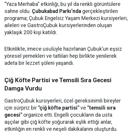
"Yaza Merhaba" etkinliği, bu yıl da renkli görüntülere
sahne oldu.
Çubukabad Parkı’nda
gerçekleştirilen
programa; Çubuk Engelsiz Yaşam Merkezi kursiyerleri,
aileleri ve GastroÇubuk kursiyerlerinden oluşan
yaklaşık 200 kişi katıldı.
Etkinlikte, imece usulüyle hazırlanan Çubuk’un eşsiz
yöresel yemekleri ve tatlıları hep birlikte yenilerek
adeta bir lezzet şöleni yaşandı.
Çiğ Köfte Partisi ve Temsili Sıra Gecesi
Damga Vurdu
GastroÇubuk kursiyerleri, özel gereksinimli bireyler
için sürpriz bir
"çiğ köfte partisi"
ve
"temsili sıra
gecesi"
organize etti. Engelli çocukların da usta
aşçılar gibi çiğ köfte yoğurarak eşlik ettiği anlar,
etkinliğin en renkli ve neşeli dakikalarını oluşturdu.