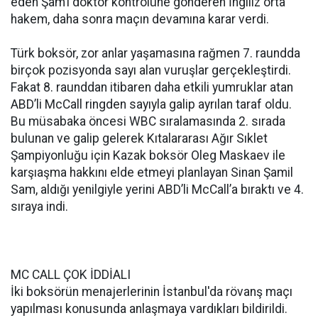
eden Şam’ı doktor kontrolüne gönderen İngiliz orta
hakem, daha sonra maçın devamına karar verdi.
Türk boksör, zor anlar yaşamasına rağmen 7. raundda
birçok pozisyonda sayı alan vuruşlar gerçekleştirdi.
Fakat 8. raunddan itibaren daha etkili yumruklar atan
ABD’li McCall ringden sayıyla galip ayrılan taraf oldu.
Bu müsabaka öncesi WBC sıralamasında 2. sırada
bulunan ve galip gelerek Kıtalararası Ağır Sıklet
Şampiyonluğu için Kazak boksör Oleg Maskaev ile
karşıaşma hakkını elde etmeyi planlayan Sinan Şamil
Sam, aldığı yenilgiyle yerini ABD’li McCall’a bıraktı ve 4.
sıraya indi.
MC CALL ÇOK İDDİALI
İki boksörün menajerlerinin İstanbul'da rövanş maçı
yapılması konusunda anlaşmaya vardıkları bildirildi.