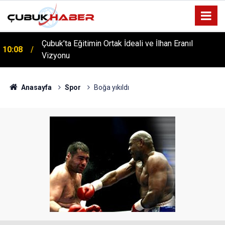
Çubuk’ta Eğitimin Ortak İdeali ve İlhan Eranıl
10:08
Vizyonu
ÇUBUK’TA ‘YAZA MERHABA’ COŞKUSU: Kursiyerler
12:06
Gönüllerince Eğlendi!
Anasayfa
Spor
Boğa yıkıldı