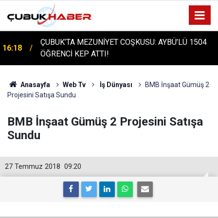
ÇUBUK'TA TARİHİ GÜN: PROTÜRK PLAZMA
16:14
FRAKSİNASYON TESİSİ'NİN TEMELİ ATILDI
Anasayfa
Web Tv
İş Dünyası
BMB İnşaat Gümüş 2
Projesini Satışa Sundu
BMB İnşaat Gümüş 2 Projesini Satışa
Sundu
27 Temmuz 2018
09:20