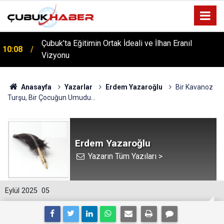
Çubuk’ta Eğitimin Ortak İdeali ve İlhan Eranıl
10:08
Vizyonu
ÇUBUK’TA ‘YAZA MERHABA’ COŞKUSU: Kursiyerler
12:06
Gönüllerince Eğlendi!
Anasayfa
Yazarlar
Erdem Yazaroğlu
Bir Kavanoz
Turşu, Bir Çocuğun Umudu…
Erdem Yazaroğlu
Yazarın Tüm Yazıları >
Eylül 2025
05