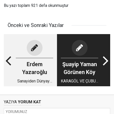
Bu yazı toplam 921 defa okunmuştur
Önceki ve Sonraki Yazılar
Erdem
Şuayip Yaman
Yazaroğlu
Görünen Köy
Sanayiden Dünyaya
KARAGÖL VE ÇUBUK
Açılan Merhamet:
II BARAJI’NA GİRİŞ-
“Kilitçi Gürbüz” Ali
ÇIKIŞLAR
YASAKLANDI...
YAZIYA
YORUM KAT