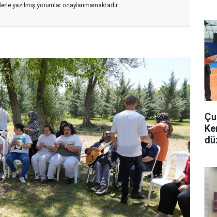
flerle yazılmış yorumlar onaylanmamaktadır.
Çu
Ke
dü