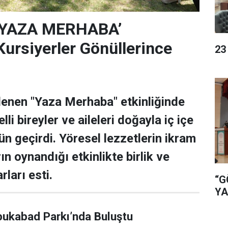
‘YAZA MERHABA’
rsiyerler Gönüllerince
23
lenen "Yaza Merhaba" etkinliğinde
lli bireyler ve aileleri doğayla iç içe
ün geçirdi. Yöresel lezzetlerin ikram
rın oynandığı etkinlikte birlik ve
rları esti.
“G
YA
bukabad Parkı’nda Buluştu