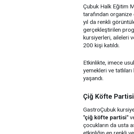
Çubuk Halk Eğitim Me
tarafından organize 
yıl da renkli görüntü
gerçekleştirilen pr
kursiyerleri, aileler
200 kişi katıldı.
Etkinlikte, imece us
yemekleri ve tatlıları
yaşandı.
Çiğ Köfte Partis
GastroÇubuk kursiyerl
"çiğ köfte partisi"
v
çocukların da usta aş
etkinliğin en renkli v