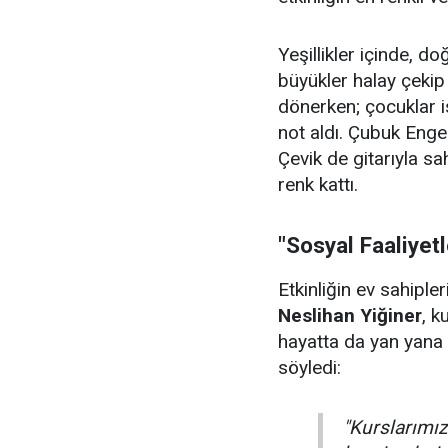
Yeşillikler içinde, 
büyükler halay çeki
dönerken; çocuklar i
not aldı. Çubuk Enge
Çevik de gitarıyla sa
renk kattı.
"Sosyal Faaliyet
Etkinliğin ev sahiple
Neslihan Yiğiner
, k
hayatta da yan yana 
söyledi:
"Kurslarımızı