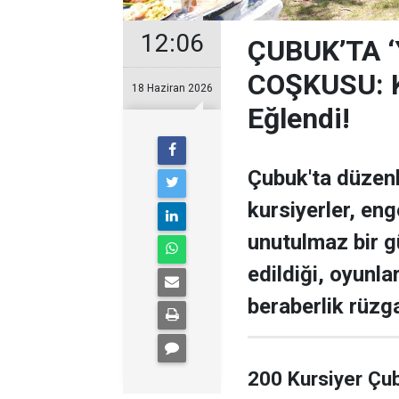
12:06
ÇUBUK’TA 
COŞKUSU: Ku
18 Haziran 2026
Eğlendi!
Çubuk'ta düzen
kursiyerler, enge
unutulmaz bir g
edildiği, oyunla
beraberlik rüzga
200 Kursiyer Çu