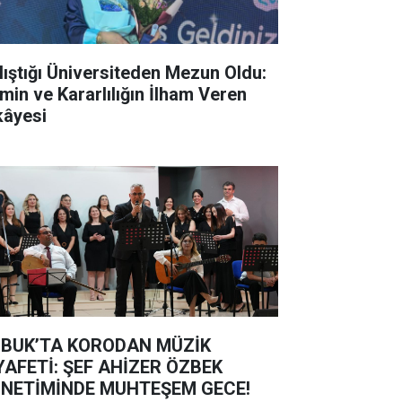
lıştığı Üniversiteden Mezun Oldu:
min ve Kararlılığın İlham Veren
kâyesi
BUK’TA KORODAN MÜZİK
YAFETİ: ŞEF AHİZER ÖZBEK
NETİMİNDE MUHTEŞEM GECE!