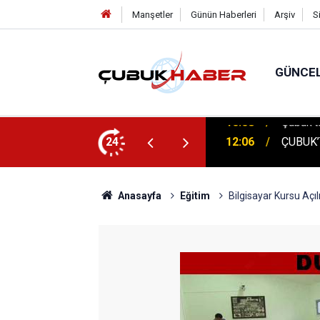
Manşetler
Günün Haberleri
Arşiv
S
GÜNCE
 İlhan Eranıl Vizyonu
24
12:06
ÇUBUK’T
Anasayfa
Eğitim
Bilgisayar Kursu Açıl