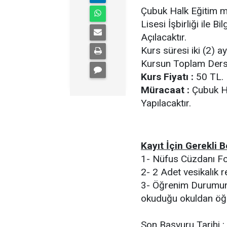
Çubuk Halk Eğitim m
Lisesi İşbirliği ile B
Açılacaktır.
Kurs süresi iki (2) ay
Kursun Toplam Ders 
Kurs Fiyatı :
50 TL.
Müracaat :
Çubuk Ha
Yapılacaktır.
Kayıt İçin Gerekli B
1- Nüfus Cüzdanı Fo
2- 2 Adet vesikalık 
3- Öğrenim Durumunu
okuduğu okuldan öğre
Son Başvuru Tarihi