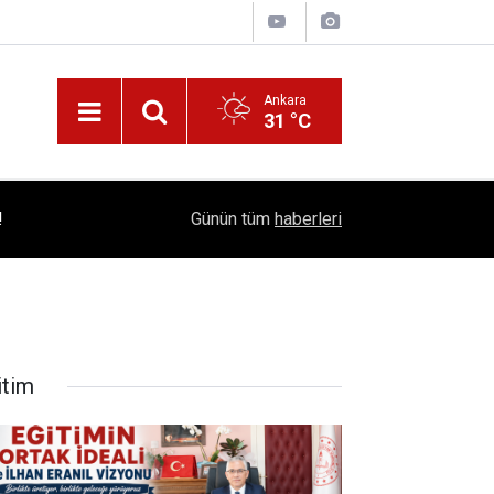
Ankara
31 °C
!
16:41
1504 Kep, Tek Bir Hedef: Bilim Kenti Çubuk
Günün tüm
haberleri
itim