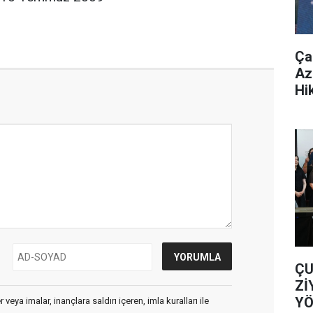
Ça
Az
Hi
ÇU
Zİ
YÖ
veya imalar, inançlara saldırı içeren, imla kuralları ile