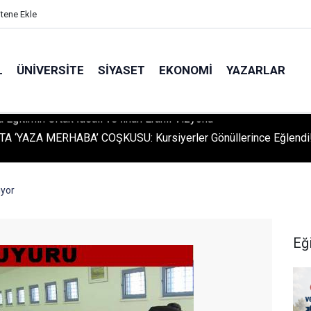
itene Ekle
L
ÜNIVERSITE
SIYASET
EKONOMI
YAZARLAR
A ‘YAZA MERHABA’ COŞKUSU: Kursiyerler Gönüllerince Eğlendi
ıyor
Eğ