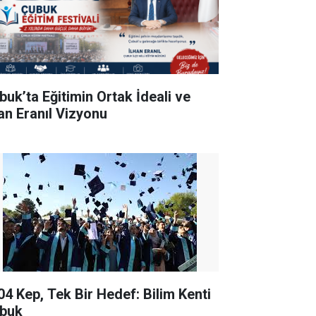
buk’ta Eğitimin Ortak İdeali ve
han Eranıl Vizyonu
04 Kep, Tek Bir Hedef: Bilim Kenti
buk