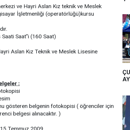
erkezi ve Hayri Aslan Kız teknik ve Meslek
ilgisayar İşletmenliği (operatörlüğü)kursu
dır.
Saati Saat"i (160 Saat)
yri Aslan Kız Teknik ve Meslek Lisesine
ÇU
AY
elgeler :
tokopisi
resim
 gösteren belgenin fotokopisi ( öğrenciler için
nci belgesi alınacaktır. )
 : 15 Temmuz 2009