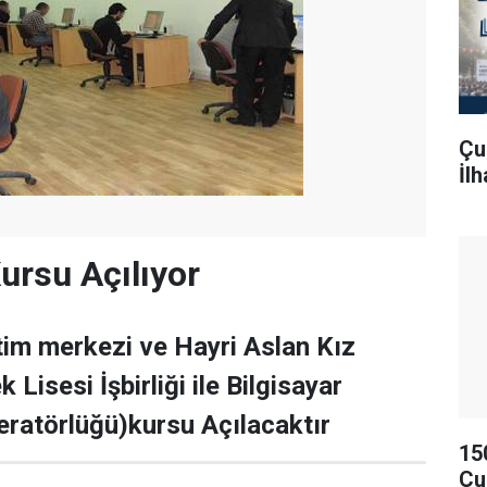
Çu
İl
ursu Açılıyor
im merkezi ve Hayri Aslan Kız
 Lisesi İşbirliği ile Bilgisayar
peratörlüğü)kursu Açılacaktır
15
Çu