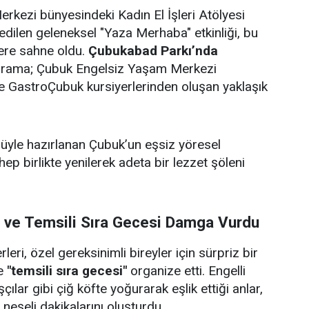
rkezi bünyesindeki Kadın El İşleri Atölyesi
edilen geleneksel "Yaza Merhaba" etkinliği, bu
lere sahne oldu.
Çubukabad Parkı’nda
ograma; Çubuk Engelsiz Yaşam Merkezi
i ve GastroÇubuk kursiyerlerinden oluşan yaklaşık
ulüyle hazırlanan Çubuk’un eşsiz yöresel
 hep birlikte yenilerek adeta bir lezzet şöleni
i ve Temsili Sıra Gecesi Damga Vurdu
eri, özel gereksinimli bireyler için sürpriz bir
e
"temsili sıra gecesi"
organize etti. Engelli
çılar gibi çiğ köfte yoğurarak eşlik ettiği anlar,
e neşeli dakikalarını oluşturdu.