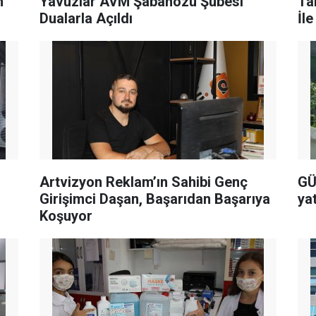
m
Yavuzlar AVM Şabanözü Şubesi
Ta
Dualarla Açıldı
İl
Artvizyon Reklam’ın Sahibi Genç
GÜ
Girişimci Daşan, Başarıdan Başarıya
ya
Koşuyor