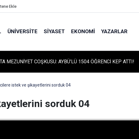
itene Ekle
L
ÜNIVERSITE
SIYASET
EKONOMI
YAZARLAR
TA MEZUNİYET COŞKUSU: AYBÜ’LÜ 1504 ÖĞRENCİ KEP ATTI!
TA TARİHİ GÜN: PROTÜRK PLAZMA FRAKSİNASYON TESİSİ'NİN
 ATILDI
cilere istek ve şikayetlerini sorduk 04
kayetlerini sorduk 04