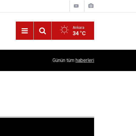
Ankara
34 °C
Nüfus Kütüğünde Çubuk Rüzgarı: Ankara'da "Çub
16:11
Günün tüm
haberleri
Belli Oldu!