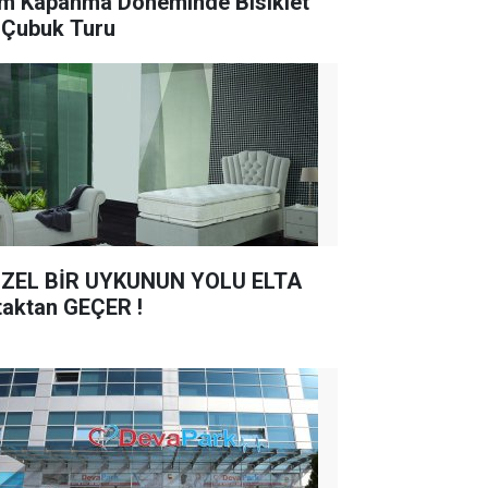
m Kapanma Döneminde Bisiklet
e Çubuk Turu
ZEL BİR UYKUNUN YOLU ELTA
taktan GEÇER !