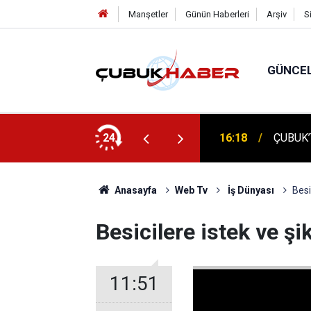
Manşetler
Günün Haberleri
Arşiv
S
GÜNCE
16:18
ÇUBUK’
ÇUBUK'
24
16:14
TEMELİ
Anasayfa
Web Tv
İş Dünyası
Besi
Besicilere istek ve şi
11:51