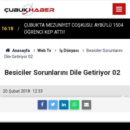
ÇUBUK'TA TARİHİ GÜN: PROTÜRK PLAZMA
16:14
FRAKSİNASYON TESİSİ'NİN TEMELİ ATILDI
Anasayfa
Web Tv
İş Dünyası
Besiciler Sorunlarını
Dile Getiriyor 02
Besiciler Sorunlarını Dile Getiriyor 02
20 Şubat 2018
12:33