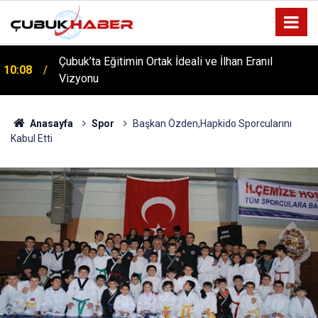
Çubuk’ta Eğitimin Ortak İdeali ve İlhan Eranıl
10:08
Vizyonu
ÇUBUK’TA ‘YAZA MERHABA’ COŞKUSU: Kursiyerler
12:06
Gönüllerince Eğlendi!
Anasayfa
Spor
Başkan Özden,Hapkido Sporcularını
Kabul Etti