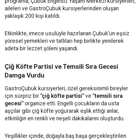
programa; Çubuk Engelsiz Yaşam Merkezi kursiyerleri,
aileleri ve GastroÇubuk kursiyerlerinden oluşan
yaklaşık 200 kişi katıldı.
Etkinlikte, imece usulüyle hazırlanan Çubuk’un eşsiz
yöresel yemekleri ve tatlıları hep birlikte yenilerek
adeta bir lezzet şöleni yaşandı.
Çiğ Köfte Partisi ve Temsili Sıra Gecesi
Damga Vurdu
GastroÇubuk kursiyerleri, özel gereksinimli bireyler
için sürpriz bir
"çiğ köfte partisi"
ve
"temsili sıra
gecesi"
organize etti. Engelli çocukların da usta
aşçılar gibi çiğ köfte yoğurarak eşlik ettiği anlar,
etkinliğin en renkli ve neşeli dakikalarını oluşturdu.
Yeşillikler içinde, doğayla baş başa gerçekleştirilen