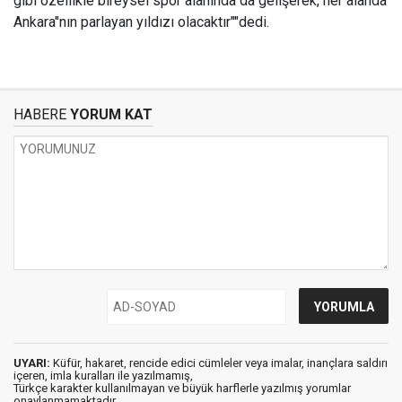
gibi özellikle bireysel spor alanında da gelişerek, her alanda
Ankara"nın parlayan yıldızı olacaktır""dedi.
HABERE
YORUM KAT
UYARI:
Küfür, hakaret, rencide edici cümleler veya imalar, inançlara saldırı
içeren, imla kuralları ile yazılmamış,
Türkçe karakter kullanılmayan ve büyük harflerle yazılmış yorumlar
onaylanmamaktadır.