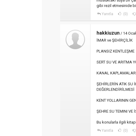
musluktaki suya bir çar
gibi rezil etmesinide bili
Yanıtla
(0)
hakkiuzun
/ 14 Oca
İMAR ve ŞEHİRÇİLİK
PLANSIZ KENTLEŞME
SERT SU VE ARITMA 
KANAL KAPLAMALAR
ŞEHİRLERİN ATIK SU 
DEĞERLENDİRİLMESİ
KENT YOLLARININ GE
ŞEHRE SU TEMINI VE 
Bu konularla ilgili kit
Yanıtla
(0)