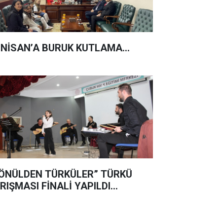
 NİSAN’A BURUK KUTLAMA...
ÖNÜLDEN TÜRKÜLER” TÜRKÜ
RIŞMASI FİNALİ YAPILDI…