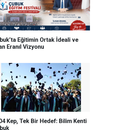
buk’ta Eğitimin Ortak İdeali ve
han Eranıl Vizyonu
04 Kep, Tek Bir Hedef: Bilim Kenti
buk