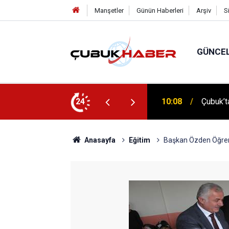
Manşetler
Günün Haberleri
Arşiv
S
GÜNCE
 İlhan Eranıl Vizyonu
24
12:06
ÇUBUK’T
Anasayfa
Eğitim
Başkan Özden Öğrenc