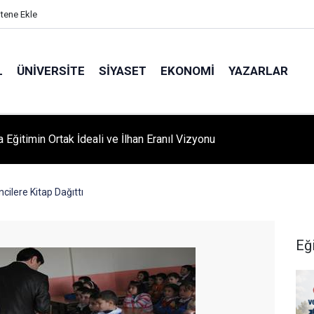
itene Ekle
L
ÜNIVERSITE
SIYASET
EKONOMI
YAZARLAR
A ‘YAZA MERHABA’ COŞKUSU: Kursiyerler Gönüllerince Eğlendi
ilere Kitap Dağıttı
Eğ