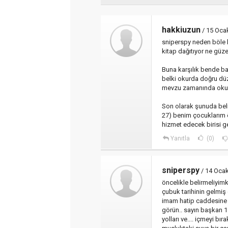
hakkiuzun
/ 15 Oca
sniperspy neden böle 
kitap dağıtıyor ne güze
Buna karşılık bende b
belki okurda doğru düz
mevzu zamanında okuma
Son olarak şunuda beli
27) benim çocuklarım ö
hizmet edecek birisi ge
Yanıtla
(0)
sniperspy
/ 14 Oca
öncelikle belirmeliyimk
çubuk tarihinin gelmiş
imam hatip caddesine k
görün.. sayın başkan 1 
yolları ve.... içmeyi 