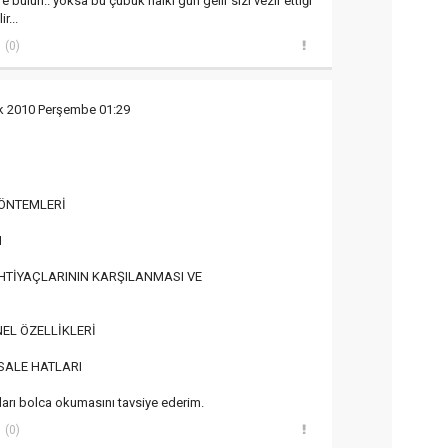
e bulun.. yoksa bu çubuk halkı gün gelir sizi vezir ettiği
r...
(0)
k 2010 Perşembe 01:29
YÖNTEMLERİ
I
İHTİYAÇLARININ KARŞILANMASI VE
NEL ÖZELLİKLERİ
İSALE HATLARI
apları bolca okumasını tavsiye ederim.
(0)