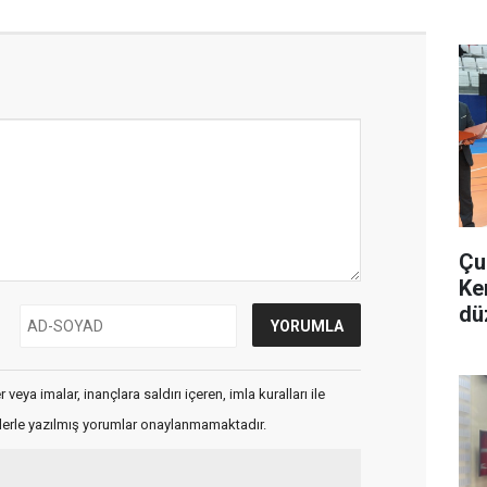
Çu
Ke
dü
veya imalar, inançlara saldırı içeren, imla kuralları ile
flerle yazılmış yorumlar onaylanmamaktadır.