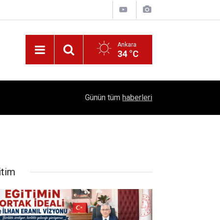
Ankara
34 °C
!
16:41
1504 Kep, Tek Bir Hedef: Bilim Kenti Çubuk
Günün tüm
haberleri
itim