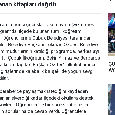
nan kitapları dağıttı.
amı öncesi çocukları okumaya teşvik etmek
ogramda, ilçede bulunan tüm ilköğretim
ınıf öğrencilerine Çubuk Belediyesi tarafından
ıtıldı. Belediye Başkanı Lokman Özden, Belediye
rim müdürlerinin katıldığı programda, herkes ayrı
ğıttı. Çubuk İlköğretim, Bekir Yılmaz ve Barbaros
ÇU
a kitap dağıtan Başkan Özden"i, ilkokul birinci
AY
l girişlerinde kalabalık bir şekilde yoğun sevgi
ılar.
i beraberce paylaşmak istediğini kaydeden
lar elverdiği kadar ilçedeki okullara destek
söyledi. Öğrenciler ile bir süre sohbet eden
n sorularına da cevap verdi. Öğrencilere