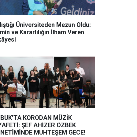
lıştığı Üniversiteden Mezun Oldu:
min ve Kararlılığın İlham Veren
kâyesi
BUK’TA KORODAN MÜZİK
YAFETİ: ŞEF AHİZER ÖZBEK
NETİMİNDE MUHTEŞEM GECE!