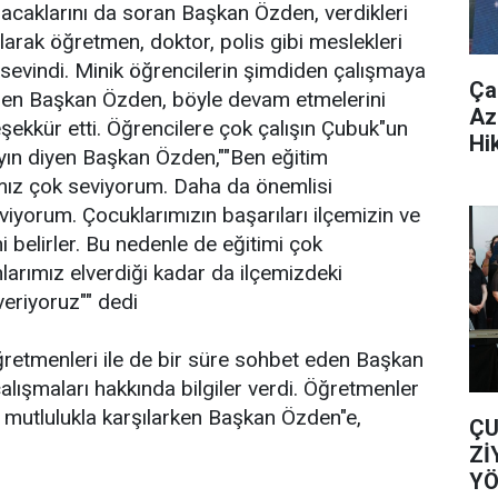
acaklarını da soran Başkan Özden, verdikleri
olarak öğretmen, doktor, polis gibi meslekleri
 sevindi. Minik öğrencilerin şimdiden çalışmaya
Ça
ören Başkan Özden, böyle devam etmelerini
Az
eşekkür etti. Öğrencilere çok çalışın Çubuk"un
Hi
şıyın diyen Başkan Özden,""Ben eğitim
ımız çok seviyorum. Daha da önemlisi
viyorum. Çocuklarımızın başarıları ilçemizin ve
i belirler. Bu nedenle de eğitimi çok
arımız elverdiği kadar da ilçemizdeki
veriyoruz"" dedi
retmenleri ile de bir süre sohbet eden Başkan
alışmaları hakkında bilgiler verdi. Öğretmenler
 mutlulukla karşılarken Başkan Özden"e,
ÇU
Zİ
YÖ