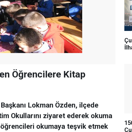
Çu
İl
n Öğrencilere Kitap
 Başkanı Lokman Özden, ilçede
tim Okullarını ziyaret ederek okuma
15
 öğrencileri okumaya teşvik etmek
Çu