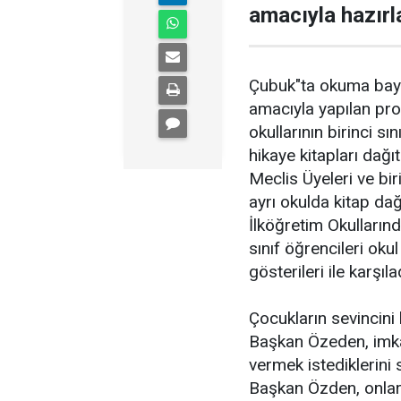
amacıyla hazırla
Çubuk"ta okuma bayr
amacıyla yapılan pr
okullarının birinci s
hikaye kitapları dağ
Meclis Üyeleri ve bi
ayrı okulda kitap da
İlköğretim Okullarınd
sınıf öğrencileri oku
gösterileri ile karşılad
Çocukların sevincin
Başkan Özeden, imkan
vermek istediklerini 
Başkan Özden, onları