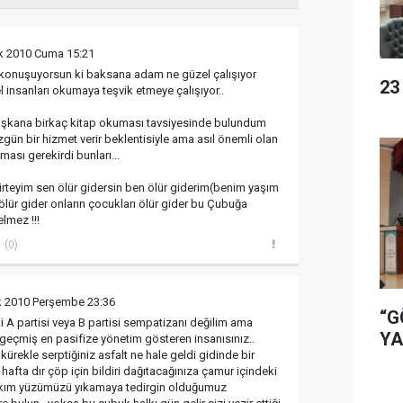
k 2010 Cuma 15:21
konuşuyorsun ki baksana adam ne güzel çalışıyor
23
l insanları okumaya teşvik etmeye çalışıyor..
aşkana birkaç kitap okuması tavsiyesinde bulundum
gün bir hizmet verir beklentisiyle ama asıl önemli olan
sı gerekirdi bunları...
rteyim sen ölür gidersin ben ölür giderim(benim yaşım
lür gider onların çocukları ölür gider bu Çubuğa
lmez !!!
(0)
k 2010 Perşembe 23:36
“G
i A partisi veya B partisi sempatizanı değilim ama
YA
 geçmiş en pasifize yönetim gösteren insanısınız..
ürekle serptiğiniz asfalt ne hale geldi gidinde bir
hafta dır çöp için bildiri dağıtacağınıza çamur içindeki
bırakım yüzümüzü yıkamaya tedirgin olduğumuz