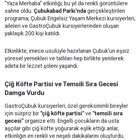
"Yaza Merhaba" etkinliği, bu yıl da renkli görüntülere
sahne oldu.
Çubukabad Parkı’nda
gerçekleştirilen
programa; Çubuk Engelsiz Yaşam Merkezi kursiyerleri,
aileleri ve GastroÇubuk kursiyerlerinden oluşan
yaklaşık 200 kişi katıldı.
Etkinlikte, imece usulüyle hazırlanan Çubuk’un eşsiz
yöresel yemekleri ve tatlıları hep birlikte yenilerek
adeta bir lezzet şöleni yaşandı.
Çiğ Köfte Partisi ve Temsili Sıra Gecesi
Damga Vurdu
GastroÇubuk kursiyerleri, özel gereksinimli bireyler
için sürpriz bir
"çiğ köfte partisi"
ve
"temsili sıra
gecesi"
organize etti. Engelli çocukların da usta
aşçılar gibi çiğ köfte yoğurarak eşlik ettiği anlar,
etkinliğin en renkli ve neşeli dakikalarını oluşturdu.