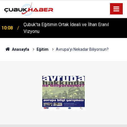
Çubuk’ta Eğitimin Ortak İdeali ve İlhan Eranıl
10:08
Vizyonu
ÇUBUK’TA ‘YAZA MERHABA’ COŞKUSU: Kursiyerler
12:06
Gönüllerince Eğlendi!
Anasayfa
Eğitim
Avrupa'yı Nekadar Biliyorsun?