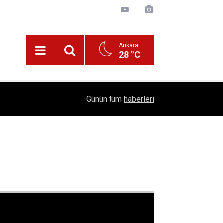
Ankara
28 °C
Nüfus Kütüğünde Çubuk Rüzgarı: Ankara'da "Çub
16:11
Günün tüm
haberleri
Belli Oldu!