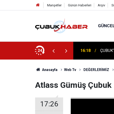
Manşetler
Günün Haberleri
Arşiv
S
GÜNCE
ÇUBUK'
: AYBÜ’LÜ 1504 ÖĞRENCİ KEP ATTI!
24
16:14
TEMELİ
Anasayfa
Web Tv
DEĞERLERİMİZ
Atlass Gümüş Çubuk
17:26