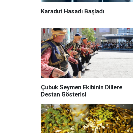
Karadut Hasadı Başladı
Çubuk Seymen Ekibinin Dillere
Destan Gösterisi