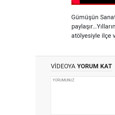
Gümüşün Sanata
paylaşır…Yılları
atölyesiyle ilç
VİDEOYA
YORUM KAT