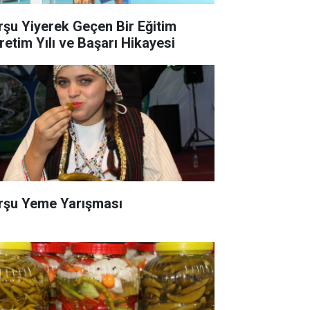
rşu Yiyerek Geçen Bir Eğitim
retim Yılı ve Başarı Hikayesi
rşu Yeme Yarışması