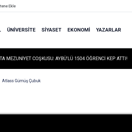
itene Ekle
L
ÜNIVERSITE
SIYASET
EKONOMI
YAZARLAR
TA TARİHİ GÜN: PROTÜRK PLAZMA FRAKSİNASYON TESİSİ'NİN
 ATILDI
Atlass Gümüş Çubuk