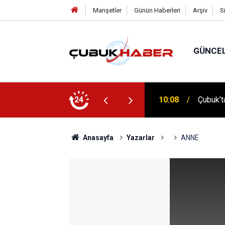
Manşetler
Günün Haberleri
Arşiv
S
GÜNCE
10:08
Çubuk’ta
24
12:06
ÇUBUK’T
Anasayfa
Yazarlar
ANNE