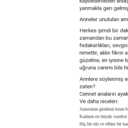
kaybedilmeden anlaşı
yanmakla geri gelmiy
Anneler unutulan am
Herkes şimdi bir da
zamandan bu zamana a
fedakarlıkları, sevg
nimettir, aklın fikri
güzeline, en iyisine 
uğruna canımı bile 
Annlere söylenmiş e
zaten?
Cennet anaların aya
Ve daha niceleri:
Annesinin gönlünü kıran b
Kadının en büyük vazifesi
Hiç bir süs ve elbise bir