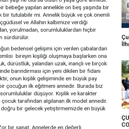
 bir bebeğe yapılan annelikle on beş yaşında bir
 bir tutulabilir mi. Annelik büyük ve çok önemli
 içgüdüsel ve Allahın kalbimize verdiği
an, yorulmadan, sorumluluklardan hiçbir
Çu
sürdürülür.
İl
un bedensel gelişimi için verilen çabalardan
emlisi
bireyin kişiliği oluşmaya başlarken ona
uk, dürüstlük, yalandan uzak, inançlı ve birçok
ğinde barındırması için yeni dikilen bir fidanı
ktir, onun kişilik gelişiminde en büyük pay
 bir çocuğun ilk eğitmeni annedir. Burada biz
sorumluluklar düşüyor. Kişilik ve karakter
e çocuk tarafından algılanan ilk model annedir.
doğru bir gelecek yetiştirmemizde en büyük
ÇU
CO
 Zor bir sanat. Annelerde en değerli