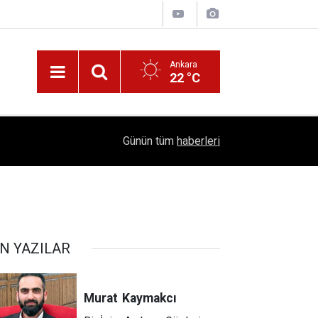
Ankara
22 °C
!
16:41
1504 Kep, Tek Bir Hedef: Bilim Kenti Çubuk
Günün tüm
haberleri
N YAZILAR
Murat
Kaymakcı