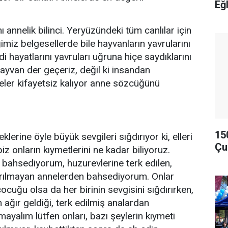
Eğ
annelik bilinci. Yeryüzündeki tüm canlılar için
ğimiz belgesellerde bile hayvanların yavrularını
di hayatlarını yavruları uğruna hiçe saydıklarını
van der geçeriz, değil ki insandan
ler kifayetsiz kalıyor anne sözcüğünü
15
lerine öyle büyük sevgileri sığdırıyor ki, elleri
Çu
biz onların kıymetlerini ne kadar biliyoruz.
bahsediyorum, huzurevlerine terk edilen,
yrılmayan annelerden bahsediyorum. Onlar
ocuğu olsa da her birinin sevgisini sığdırırken,
 ağır geldiği, terk edilmiş analardan
yalım lütfen onları, bazı şeylerin kıymeti