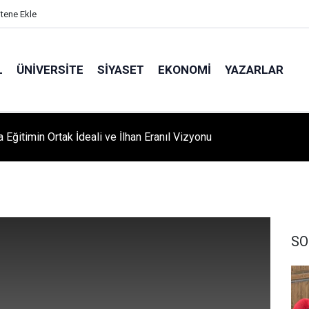
itene Ekle
L
ÜNIVERSITE
SIYASET
EKONOMI
YAZARLAR
 Eğitimin Ortak İdeali ve İlhan Eranıl Vizyonu
A ‘YAZA MERHABA’ COŞKUSU: Kursiyerler Gönüllerince Eğlendi
SO