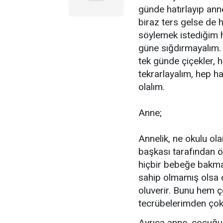
günde hatırlayıp ann
biraz ters gelse de 
söylemek istediğim h
güne sığdırmayalım. H
tek günde çiçekler, h
tekrarlayalım, hep ha
olalım.
Anne;
Annelik, ne okulu ola
başkası tarafından ö
hiçbir bebeğe bakma
sahip olmamış olsa d
oluverir. Bunu hem 
tecrübelerimden çok n
Ayrıca anne, çocuğun