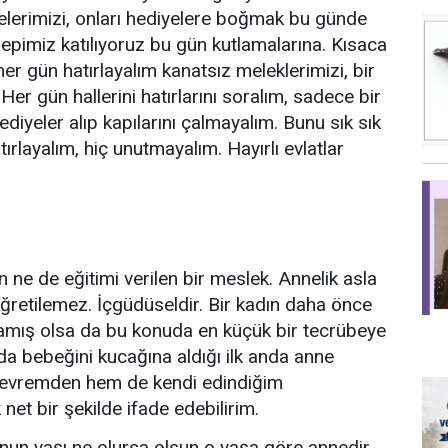
elerimizi, onları hediyelere boğmak bu günde
hepimiz katılıyoruz bu gün kutlamalarına. Kısaca
er gün hatırlayalım kanatsız meleklerimizi, bir
er gün hallerini hatırlarını soralım, sadece bir
ediyeler alıp kapılarını çalmayalım. Bunu sık sık
tırlayalım, hiç unutmayalım. Hayırlı evlatlar
n ne de eğitimi verilen bir meslek. Annelik asla
ğretilemez. İçgüdüseldir. Bir kadın daha önce
mış olsa da bu konuda en küçük bir tecrübeye
a bebeğini kucağına aldığı ilk anda anne
çevremden hem de kendi edindiğim
et bir şekilde ifade edebilirim.
un yaşı ne olursa olsun o yaşa göre annedir.