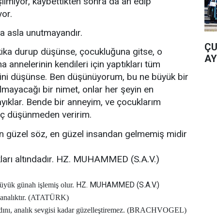
lmıyor, kaybettikten sonra da ah edip
or.
a asla unutmayandır.
ÇU
kika durup düşünse, çocukluğuna gitse, o
AY
nnelerinin kendileri için yaptıkları tüm
isini düşünse. Ben düşünüyorum, bu ne büyük bir
n almayacağı bir nimet, onlar her şeyin en
layıklar. Bende bir anneyim, ve çocuklarım
hiç düşünmeden veririm.
n güzel söz, en güzel insandan gelmemiş midir
kları altındadır. HZ. MUHAMMED (S.A.V.)
HZ. MUHAMMED (S.A.V.)
üyük günah işlemiş olur.
 analıktır. (ATATÜRK)
 kadını, analık sevgisi kadar güzelleştiremez. (BRACHVOGEL)