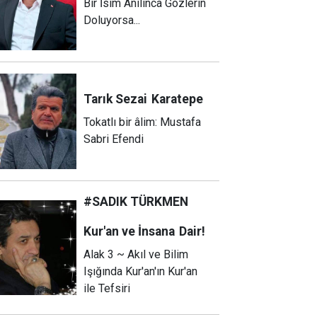
Bir İsim Anılınca Gözlerin
Doluyorsa...
Tarık Sezai
Karatepe
Tokatlı bir âlim: Mustafa
Sabri Efendi
#SADIK TÜRKMEN
Kur'an ve İnsana
Dair!
Alak 3 ~ Akıl ve Bilim
Işığında Kur'an'ın Kur'an
ile Tefsiri