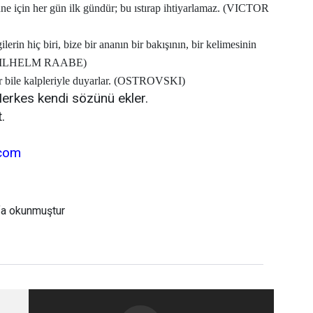
e için her gün ilk gündür; bu ıstırap ihtiyarlamaz. (VICTOR
erin hiç biri, bize bir ananın bir bakışının, bir kelimesinin
. (WILHELM RAABE)
er bile kalpleriyle duyarlar. (OSTROVSKI)
 Herkes kendi sözünü ekler.
.
com
fa okunmuştur