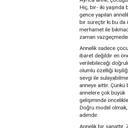
Hiç, bir- iki yaşında
gence yapılan annelik
bir süreçtir ki bu da
merhamet ile bıkmad
zaman vazgeçmeden 
Annelik sadece çocuğ
ibaret değildir en ön
verilebileceği doğrul
olumlu özelliği kişili
sevgi ile sulayabilme
anneye aittir. Çünkü
annelere çok büyük
gelişiminde öncelikl
Doğru model olmak, 
adımdır.
Annelik bir sanattır.