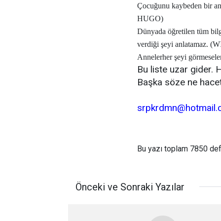
Çocuğunu kaybeden bir ann
HUGO)
Dünyada öğretilen tüm bilgil
verdiği şeyi anlatamaz
Anneler
her şeyi görmesel
Bu liste uzar gider.
Başka söze ne hacet
srpkrdmn@hotmail.
Bu yazı toplam 7850 de
Önceki ve Sonraki Yazılar