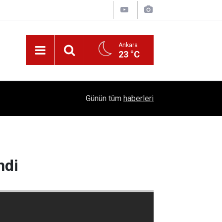
Ankara
23 °C
Nüfus Kütüğünde Çubuk Rüzgarı: Ankara'da "Çub
16:11
Günün tüm
haberleri
Belli Oldu!
ndi