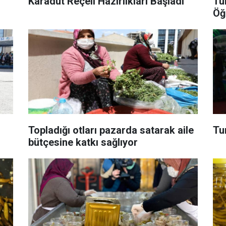
Karadut Reçeli Hazırlıkları Başladı
Tu
Öğ
Topladığı otları pazarda satarak aile
Tu
bütçesine katkı sağlıyor