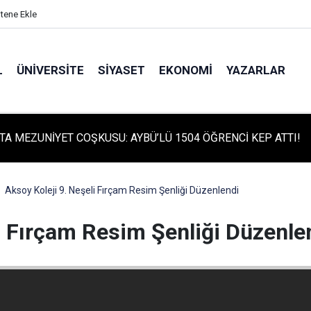
itene Ekle
L
ÜNIVERSITE
SIYASET
EKONOMI
YAZARLAR
TA TARİHİ GÜN: PROTÜRK PLAZMA FRAKSİNASYON TESİSİ'NİN
 ATILDI
Aksoy Koleji 9. Neşeli Fırçam Resim Şenliği Düzenlendi
i Fırçam Resim Şenliği Düzenle