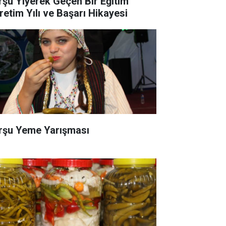
rşu Yiyerek Geçen Bir Eğitim
retim Yılı ve Başarı Hikayesi
rşu Yeme Yarışması