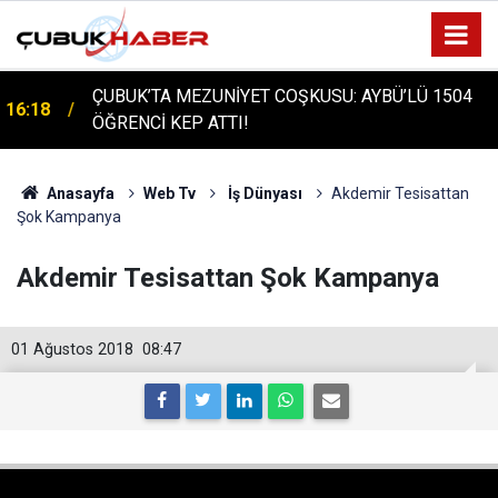
ÇUBUK'TA TARİHİ GÜN: PROTÜRK PLAZMA
16:14
FRAKSİNASYON TESİSİ'NİN TEMELİ ATILDI
Anasayfa
Web Tv
İş Dünyası
Akdemir Tesisattan
Şok Kampanya
Akdemir Tesisattan Şok Kampanya
01 Ağustos 2018
08:47