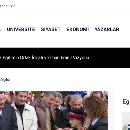
itene Ekle
L
ÜNIVERSITE
SIYASET
EKONOMI
YAZARLAR
A ‘YAZA MERHABA’ COŞKUSU: Kursiyerler Gönüllerince Eğlendi
çıldı.
Eğ