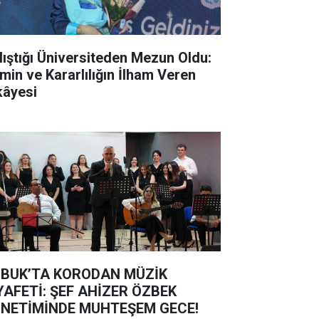
lıştığı Üniversiteden Mezun Oldu:
min ve Kararlılığın İlham Veren
kâyesi
BUK’TA KORODAN MÜZİK
YAFETİ: ŞEF AHİZER ÖZBEK
NETİMİNDE MUHTEŞEM GECE!