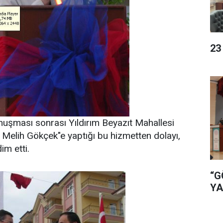
23
nuşması sonrası Yıldırım Beyazıt Mahallesi
. Melih Gökçek"e yaptığı bu hizmetten dolayı,
im etti.
“G
YA