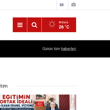
Ankara
26 °C
!
16:41
1504 Kep, Tek Bir Hedef: Bilim Kenti Çubuk
Günün tüm
haberleri
itim