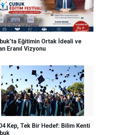
buk’ta Eğitimin Ortak İdeali ve
han Eranıl Vizyonu
04 Kep, Tek Bir Hedef: Bilim Kenti
buk