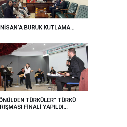
 NİSAN’A BURUK KUTLAMA...
ÖNÜLDEN TÜRKÜLER” TÜRKÜ
RIŞMASI FİNALİ YAPILDI…