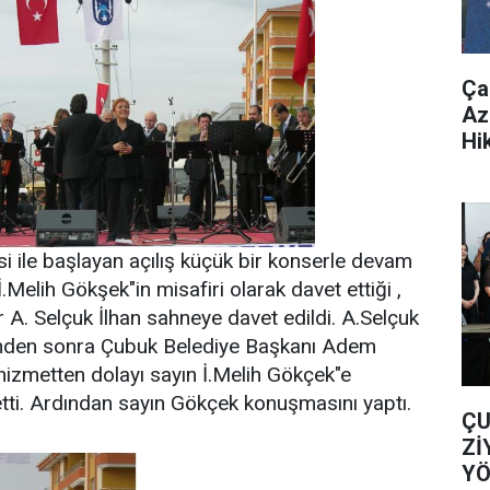
Ça
Az
Hi
si ile başlayan açılış küçük bir konserle devam
İ.Melih Gökşek"in misafiri olarak davet ettiği ,
r A. Selçuk İlhan sahneye davet edildi. A.Selçuk
etinden sonra Çubuk Belediye Başkanı Adem
 hizmetten dolayı sayın İ.Melih Gökçek"e
 etti. Ardından sayın Gökçek konuşmasını yaptı.
ÇU
Zİ
YÖ