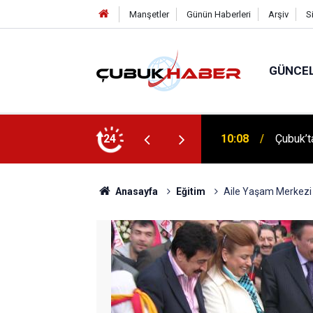
Manşetler
Günün Haberleri
Arşiv
S
GÜNCE
 İlhan Eranıl Vizyonu
24
12:06
ÇUBUK’T
Anasayfa
Eğitim
Aile Yaşam Merkezi A