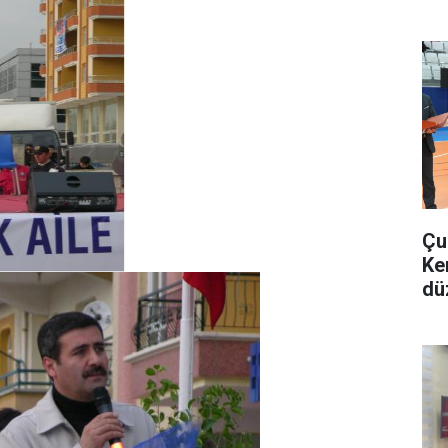
Çu
Ke
dü