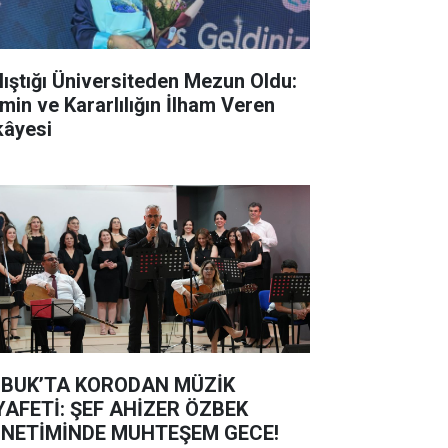
lıştığı Üniversiteden Mezun Oldu:
min ve Kararlılığın İlham Veren
kâyesi
BUK’TA KORODAN MÜZİK
YAFETİ: ŞEF AHİZER ÖZBEK
NETİMİNDE MUHTEŞEM GECE!