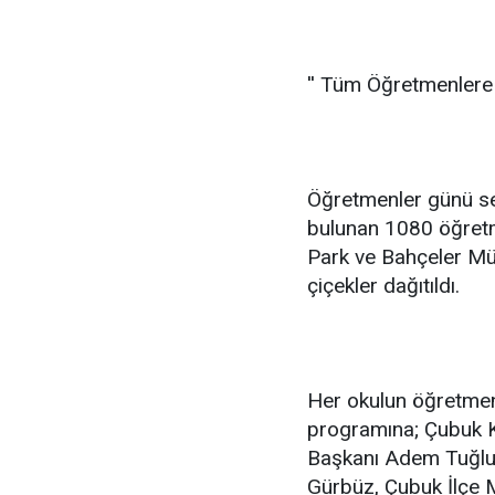
'' Tüm Öğretmenlere 
Öğretmenler günü se
bulunan 1080 öğret
Park ve Bahçeler Müd
çiçekler dağıtıldı.
Her okulun öğretmen
programına; Çubuk K
Başkanı Adem Tuğlu
Gürbüz, Çubuk İlçe 