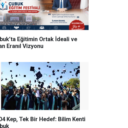
buk’ta Eğitimin Ortak İdeali ve
han Eranıl Vizyonu
04 Kep, Tek Bir Hedef: Bilim Kenti
buk