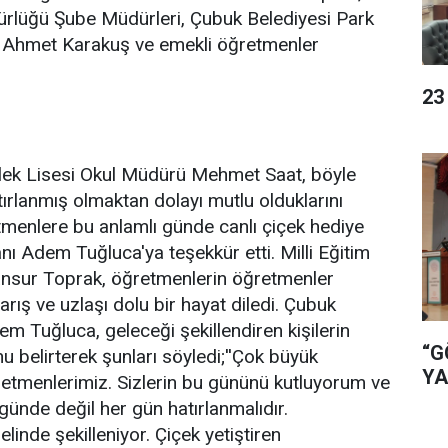
dürlüğü Şube Müdürleri, Çubuk Belediyesi Park
 Ahmet Karakuş ve emekli öğretmenler
23
ek Lisesi Okul Müdürü Mehmet Saat, böyle
tırlanmış olmaktan dolayı mutlu olduklarını
tmenlere bu anlamlı günde canlı çiçek hediye
ı Adem Tuğluca'ya teşekkür etti. Milli Eğitim
ur Toprak, öğretmenlerin öğretmenler
rış ve uzlaşı dolu bir hayat diledi. Çubuk
m Tuğluca, geleceği şekillendiren kişilerin
“G
 belirterek şunları söyledi;''Çok büyük
YA
etmenlerimiz. Sizlerin bu gününü kutluyorum ve
günde değil her gün hatırlanmalıdır.
elinde şekilleniyor. Çiçek yetiştiren