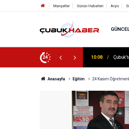
Manşetler
Günün Haberleri
Arşiv
S
GÜNCE
 İlhan Eranıl Vizyonu
24
12:06
ÇUBUK’T
Anasayfa
Eğitim
24 Kasım Öğretmenl