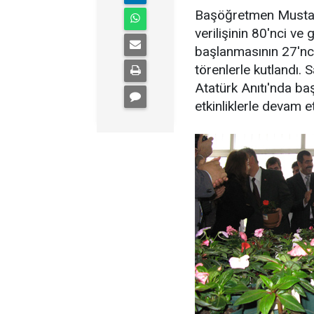
Başöğretmen Mustaf
verilişinin 80'nci v
başlanmasının 27'nci
törenlerle kutlandı.
Atatürk Anıtı'nda ba
etkinliklerle devam et