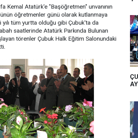
a Kemal Atatürk'e "Başöğretmen" unvanının
e günün öğretmenler günü olarak kutlanmaya
 yılı tüm yurtta olduğu gibi Çubuk'ta da
 Sabah saatlerinde Atatürk Parkında Bulunan
şlayan törenler Çubuk Halk Eğitim Salonundaki
ti.
ÇU
AY