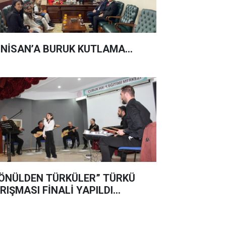
 NİSAN’A BURUK KUTLAMA...
ÖNÜLDEN TÜRKÜLER” TÜRKÜ
RIŞMASI FİNALİ YAPILDI…