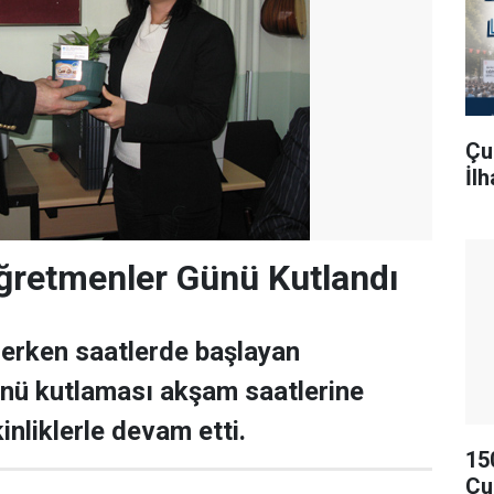
Çu
İl
ğretmenler Günü Kutlandı
erken saatlerde başlayan
nü kutlaması akşam saatlerine
kinliklerle devam etti.
15
Çu