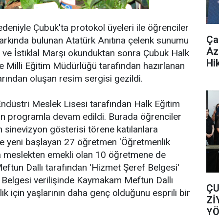
eniyle Çubuk'ta protokol üyeleri ile öğrenciler
Ça
Parkında bulunan Atatürk Anıtına çelenk sunumu
Az
u ve İstiklal Marşı okunduktan sonra Çubuk Halk
Hi
 Milli Eğitim Müdürlüğü tarafından hazırlanan
arından oluşan resim sergisi gezildi.
ndüstri Meslek Lisesi tarafından Halk Eğitim
an programla devam edildi. Burada öğrenciler
 sinevizyon gösterisi törene katılanlara
leğe yeni başlayan 27 öğretmen 'Öğretmenlik
ıca meslekten emekli olan 10 öğretmene de
tun Dallı tarafından 'Hizmet Şeref Belgesi'
f Belgesi verilişinde Kaymakam Meftun Dallı
ÇU
ik için yaşlarının daha genç olduğunu esprili bir
Zİ
YÖ