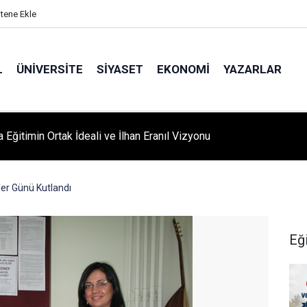
itene Ekle
L
ÜNIVERSITE
SIYASET
EKONOMI
YAZARLAR
A ‘YAZA MERHABA’ COŞKUSU: Kursiyerler Gönüllerince Eğlendi
er Günü Kutlandı
Eğ