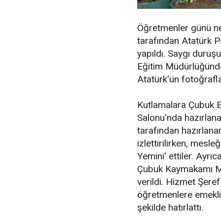
Öğretmenler günü ned
tarafından Atatürk 
yapıldı. Saygı duruş
Eğitim Müdürlüğünde
Atatürk'ün fotoğrafl
Kutlamalara Çubuk E
Salonu'nda hazırlan
tarafından hazırlanan
izlettirilirken, mes
Yemini' ettiler. Ayr
Çubuk Kaymakamı Mef
verildi. Hizmet Şere
öğretmenlere emeklil
şekilde hatırlattı.