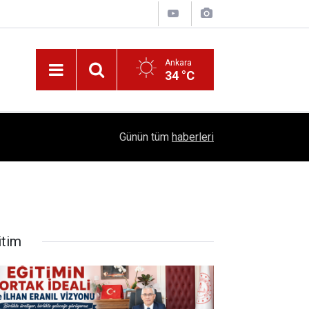
Ankara
34 °C
!
16:41
1504 Kep, Tek Bir Hedef: Bilim Kenti Çubuk
Günün tüm
haberleri
itim