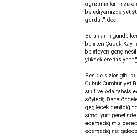
öğretmenlerimize en
belediyemizce yetişt
gördük'' dedi
Bu anlamlı günde ken
belirten Çubuk Kayma
belirleyen genç nesi
yükseklere taşıyacağın
Ben de sizler gibi b
Çubuk Cumhuriyet Ba
sınıf ve oda tahsis e
söyledi;''Daha öncele
geçilecek denildiği
şimdi yurt genelinde 
edemediğimiz derece
edemediğiniz gelecekt